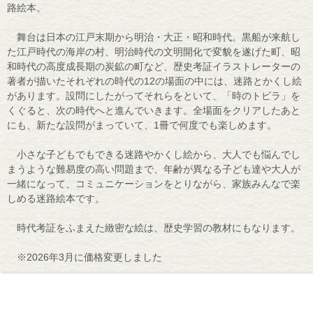
路絵本。
舞台は日本の江戸末期から明治・大正・昭和時代。黒船が来航し
た江戸時代の海岸の村、明治時代の文明開化で変貌を遂げた町、昭
和時代の高度成長期の炭鉱の町など、歴史考証イラストレーターの
著者が描いたそれぞれの時代の12の場面の中には、迷路とかくし絵
があります。設問にしたがってそれらをといて、「時のトビラ」を
くぐると、次の時代へと進んでいきます。全場面をクリアしたあと
にも、新たな設問がまっていて、1冊で何度でも楽しめます。
小さな子どもでもできる迷路やかくし絵から、大人でも悩んでし
まうような難易度の高い問題まで、年齢が異なる子ども達や大人が
一緒になって、コミュニケーションをとりながら、家族みんなで楽
しめる迷路絵本です。
時代考証をふまえた緻密な絵は、歴史学習の教材にもなります。
※2026年3月に価格変更しました