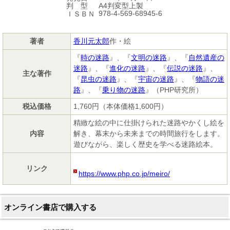
A4判変型上製
判 型
978-4-569-68945-6
ＩＳＢＮ
著者
香川元太郎
作・絵
『
時の迷路
』、『
文明の迷路
』、『
自然遺産の
迷路
』、『
進化の迷路
』、『
伝説の迷路
』、
主な著作
『
昆虫の迷路
』、『
宇宙の迷路
』、『
物語の迷
路
』、『
乗り物の迷路
』（PHP研究所）
税込価格
1,760円（本体価格1,600円）
精緻な絵の中に仕掛けられた迷路やかくし絵を
内容
解き、幕末から未来までの時間旅行をします。
遊びながら、楽しく歴史を学べる迷路絵本。
リンク
https://www.php.co.jp/meiro/
オンライン書店で購入する