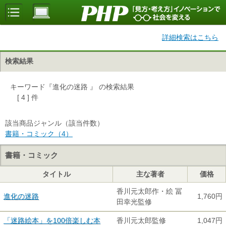
詳細検索はこちら
検索結果
キーワード『進化の迷路 』 の検索結果
[ 4 ] 件
該当商品ジャンル（該当件数）
書籍・コミック（4）
書籍・コミック
タイトル
主な著者
価格
香川元太郎作・絵 冨
進化の迷路
1,760円
田幸光監修
「迷路絵本」を100倍楽しむ本
香川元太郎監修
1,047円