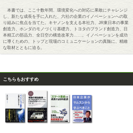
本書では、ここ十数年間、環境変化への対応に果敢にチャレンジ
し、新たな成長を手に入れた、六社の企業のイノベーションへの取
り組みに焦点を当てた。キヤノンを支える本社力、JR東日本の事業
創造力、ホンダのモノづくり基礎力、トヨタのブランド創造力、日
本精工の部品力、全日空の構造改革力……。イノベーションを成功
に導くための、トップと現場のコミュニケーションの真髄に、精緻
な取材とともに迫る。
こちらもおすすめ