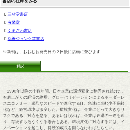
書店の在庫をみる
三省堂書店
有隣堂
くまざわ書店
丸善ジュンク堂書店
※新刊は、おおむね発売日の２日後に店頭に並びます
解説
1990年以降の十数年間、日本企業は環境変化に翻弄され続けた。
右肩上がりの経済の終焉、グローバリゼーションによるボーダーレ
スエコノミー、猛烈なスピードで進化するIT、急速に進む少子高齢
化など、経営環境は激変した。環境変化は、企業にとって大きなリ
スクである。対応を怠る、あるいは誤れば、企業は衰退の一途を辿
り、存続すら危うくなる場合もある。環境変化に対応するには、イ
ノベーションを起こし、持続的成長を図らなければならない。