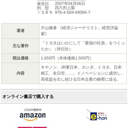
2007年04月06日
発売日
四六判上製
判 型
978-4-569-69066-7
ＩＳＢＮ
片山修著 《経済ジャーナリスト、経営評論
著者
家》
『トヨタはいかにして「最強の社員」をつくっ
主な著作
たか』（祥伝社）
税込価格
1,650円（本体価格1,500円）
キヤノン、JR東日本、ホンダ、トヨタ、日本
内容
精工、全日空……。イノベーションに成功し、
高収益を出し続ける日本企業の秘密に迫る。
オンライン書店で購入する