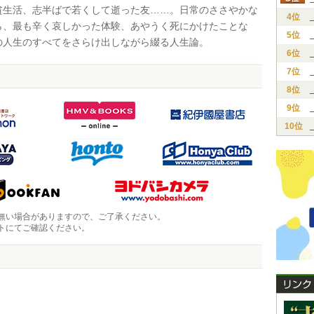
貧生活、志半ばで若くして逝った友……。日常のささやかな
4位
ら、最も辛く哀しかった体験、あやうく死にかけたことな
5位
の人生のすべてをさらけ出しながら綴る人生論。
6位
7位
8位
9位
10位
無い場合がありますので、ご了承ください。
トにてご確認ください。