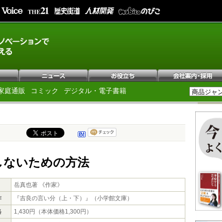
家庭通販
コミック
デジタル・電子書籍
しないための方法
岳真也著 《作家》
作
『吉良の言い分（上・下）』（小学館文庫）
格
1,430円（本体価格1,300円）