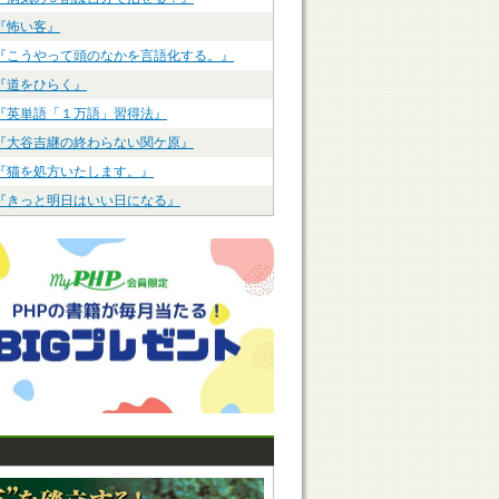
『怖い客』
『こうやって頭のなかを言語化する。』
『道をひらく』
『英単語「１万語」習得法』
『大谷吉継の終わらない関ケ原』
『猫を処方いたします。』
『きっと明日はいい日になる』