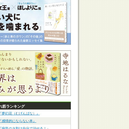
れ筋ランキング
『夢幻花（むげんばな）』
『感情的にならない本』
『病気の９割は自分で治せる！』