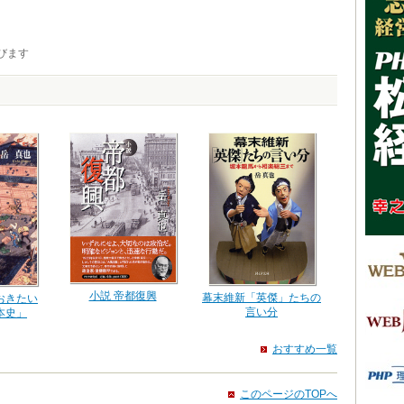
びます
小説 帝都復興
幕末維新「英傑」たちの
おきたい
言い分
本史」
おすすめ一覧
このページのTOPへ