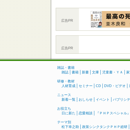
広告PR
広告PR
雑誌・書籍
雑誌
書籍
新書
文庫
児童書・ＹＡ
家
研修・教材
人材育成
セミナー
CD
DVD・ビデオ
ニュース
新着一覧
おしらせ
イベント
パブリシ
お役立ち
日に新た
恋愛相談
『ＰＨＰスペシャル
テーマ別
松下幸之助
政策シンクタンクＰＨＰ総研