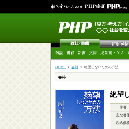
雑誌
書籍
新書
文庫
児童書・ＹＡ
HOME
書籍
絶望しないための方法
書籍
絶望
著者
主な著
税込価