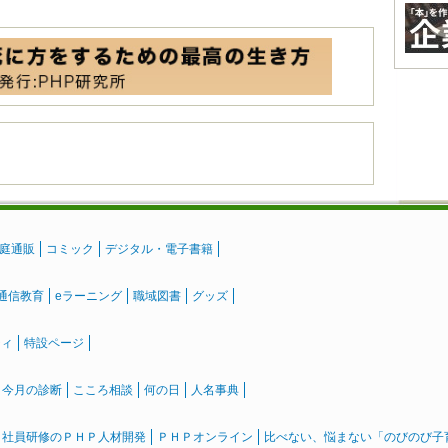
庭通販
コミック
デジタル・電子書籍
通信教育
eラーニング
職域図書
グッズ
ティ
特設ページ
』今月の診断
こころ相談
何の日
人名事典
社員研修のＰＨＰ人材開発
ＰＨＰオンライン
比べない、悩まない「のびのび子育て