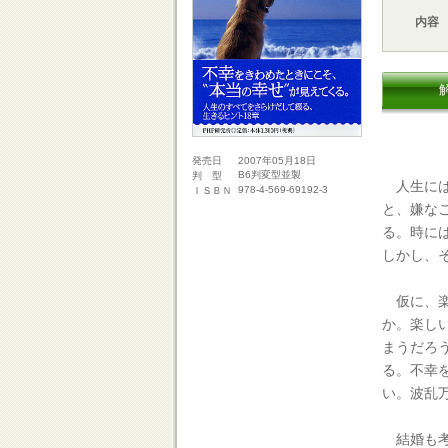
内容
2007年05月18日
発売日
B6判変型並製
判 型
人生には
978-4-569-69192-3
ＩＳＢＮ
と、嫌な
る。時に
しかし、
仮に、楽
か。楽し
まうだろ
る。不幸
い。波乱
結婚も考