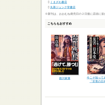
くまざわ書店
丸善ジュンク堂書店
※新刊は、おおむね発売日の２日後に店頭に並
こちらもおすすめ
今こそ知って
徳川家康
「災害の日