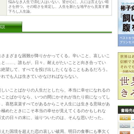
悩みなき人生で済む人はいない。皆が心に、人には言えない暗
さを持つ。その暗さを肯定し、人生を新たな地平から見直す書
下ろし人生論。
解説
さまざまな困難が降りかかってくる。辛いこと、哀しいこ
こと……、誰もが、日々、耐えがたいことと向き合ってい
は絶望して、すべてを投げ出したくなることもあるだろう。
それでも人は生きていかなければならない。
しいことばかりの人生だとしたら、本当に幸せになれるの
いことばかりなら、いつの間にかそれが当たり前になってし
う。喜怒哀楽すべてがあるからこそ人生には生きる意味があ
を極めたときにこそ本当の幸せが見えてくるのかもしれな
書籍売
万丈の日々の末に、辿りついたのは、そんな思いだった。
えた国境を超えた恋の哀しい破局、明日の食事にも事欠く