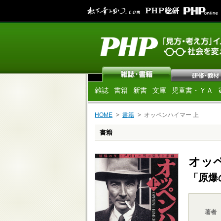
雑誌
書籍
新書
文庫
児童書・ＹＡ
HOME
書籍
オッペンハイマー 上
書籍
オッ
「原爆
著者