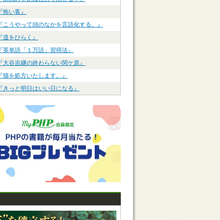
『怖い客』
『こうやって頭のなかを言語化する。』
『道をひらく』
『英単語「１万語」習得法』
『大谷吉継の終わらない関ケ原』
『猫を処方いたします。』
『きっと明日はいい日になる』