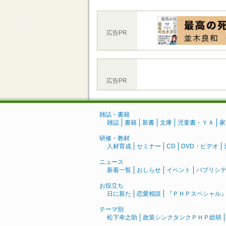
広告PR
広告PR
雑誌・書籍
雑誌
書籍
新書
文庫
児童書・ＹＡ
家
研修・教材
人材育成
セミナー
CD
DVD・ビデオ
ニュース
新着一覧
おしらせ
イベント
パブリシ
お役立ち
日に新た
恋愛相談
『ＰＨＰスペシャル
テーマ別
松下幸之助
政策シンクタンクＰＨＰ総研