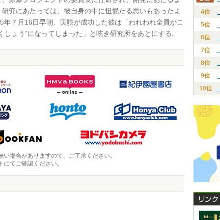
。研究にあたっては、彼自身の中に忸怩たる思いもあったよ
4位
45年７月16日早朝、実験が成功した彼は「われわれ全員がこ
5位
ちくしょう”になってしまった」と呟き研究所をあとにする。
6位
7位
8位
9位
10位
無い場合がありますので、ご了承ください。
トにてご確認ください。