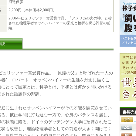
河邉俊彦
格
2,200円（本体価格2,000円）
2006年ピュリッツァー賞受賞作品。「アメリカの火の神」と称
された物理学者オッペンハイマーの栄光と挫折を綴る評伝の前
編。
解説
年ピュリッツァー賞受賞作品。「原爆の父」と呼ばれた一人の
学者J．ロバート・オッペンハイマーの生涯を丹念に描くこ
類にとって国家とは、科学とは、平和とは何かを問いかける
賛された話題作の邦訳。
庭に生まれたオッペンハイマーがその才能を開花させてい
書籍売
綴る。彼は学問に打ち込む一方で、心身のバランスを崩し、
鬱の状態に陥る。ドイツのゲッチンゲン大学に招聘されたこ
症状も改善し、理論物理学者としての前途が大きく開けてく
て、原爆プロジェクトの委員長に任命され、開発にあたるよ