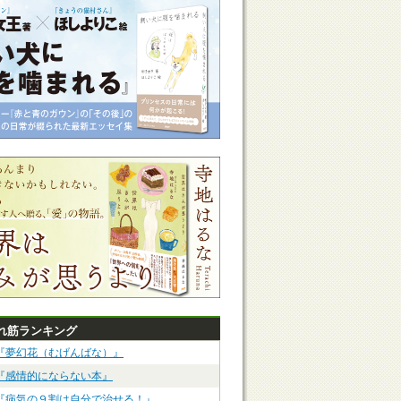
れ筋ランキング
『夢幻花（むげんばな）』
『感情的にならない本』
『病気の９割は自分で治せる！』