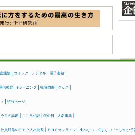
庭通販
コミック
デジタル・電子書籍
通信教育
eラーニング
職域図書
グッズ
ティ
特設ページ
』今月の診断
こころ相談
何の日
人名事典
社員研修のＰＨＰ人材開発
ＰＨＰオンライン
比べない、悩まない「のびのび子育て