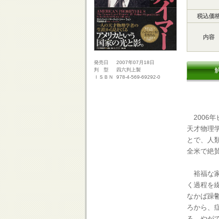
税込価
内容
2007年07月18日
発売日
四六判上製
判 型
978-4-569-69292-0
ＩＳＢＮ
2006
天才物理
とで、人
全米で絶
裕福な家
く過程を
なかば躁
ろから、
る。やが