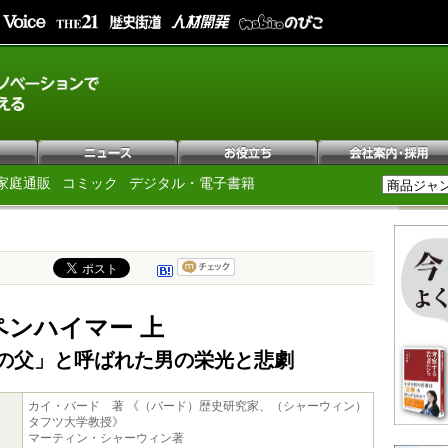
家庭通販
コミック
デジタル・電子書籍
ペンハイマー 上
の父」と呼ばれた男の栄光と悲劇
カイ・バード 著 《（バード）歴史研究家、（シャーウィン）
タフツ大学教授》
マーティン・シャーウィン著