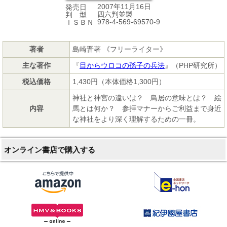
2007年11月16日
発売日
四六判並製
判 型
978-4-569-69570-9
ＩＳＢＮ
著者
島崎晋著 《フリーライター》
主な著作
『
目からウロコの孫子の兵法
』（PHP研究所）
税込価格
1,430円（本体価格1,300円）
神社と神宮の違いは？ 鳥居の意味とは？ 絵
内容
馬とは何か？ 参拝マナーからご利益まで身近
な神社をより深く理解するための一冊。
オンライン書店で購入する