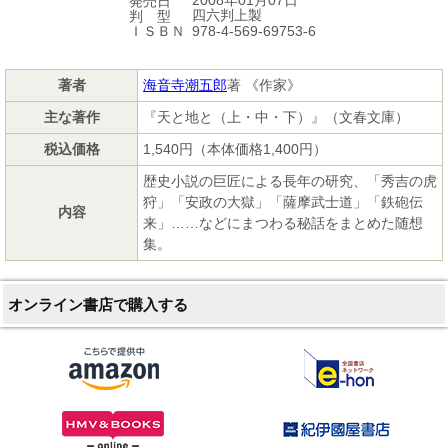
2008年01月07日
発売日
四六判上製
判 型
978-4-569-69753-6
ＩＳＢＮ
著者
海音寺潮五郎
著 《作家》
主な著作
『天と地と（上・中・下）』（文春文庫）
税込価格
1,540円（本体価格1,400円）
歴史小説の巨匠による長年の研究、「秀吉の虎
狩」「安政の大獄」「薩摩武士道」「鉄砲伝
内容
来」……などにまつわる秘話をまとめた随想
集。
オンライン書店で購入する