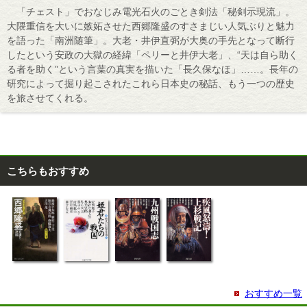
「チェスト」でおなじみ電光石火のごとき剣法「秘剣示現流」。
大隈重信を大いに嫉妬させた西郷隆盛のすさまじい人気ぶりと魅力
を語った「南洲随筆」。大老・井伊直弼が大奥の手先となって断行
したという安政の大獄の経緯「ペリーと井伊大老」、“天は自ら助く
る者を助く”という言葉の真実を描いた「長久保なほ」……。長年の
研究によって掘り起こされたこれら日本史の秘話、もう一つの歴史
を旅させてくれる。
こちらもおすすめ
おすすめ一覧