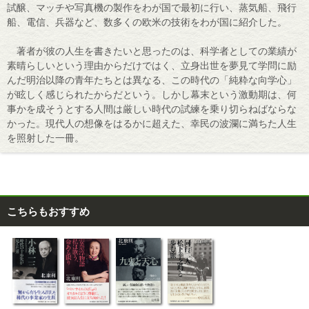
試醸、マッチや写真機の製作をわが国で最初に行い、蒸気船、飛行
船、電信、兵器など、数多くの欧米の技術をわが国に紹介した。
著者が彼の人生を書きたいと思ったのは、科学者としての業績が
素晴らしいという理由からだけではく、立身出世を夢見て学問に励
んだ明治以降の青年たちとは異なる、この時代の「純粋な向学心」
が眩しく感じられたからだという。しかし幕末という激動期は、何
事かを成そうとする人間は厳しい時代の試練を乗り切らねばならな
かった。現代人の想像をはるかに超えた、幸民の波瀾に満ちた人生
を照射した一冊。
こちらもおすすめ