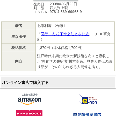
2008年06月26日
発売日
四六判上製
判 型
978-4-569-69963-9
ＩＳＢＮ
著者
北康利著 《作家》
『
同行二人 松下幸之助と歩む旅
』（PHP研究
主な著作
所）
税込価格
1,870円（本体価格1,700円）
江戸時代末期に欧米の新技術を次々と吸収し
内容
た“理化学の先駆者”川本幸民。歴史人物伝の語
り部が、その知られざる人間像を描く。
オンライン書店で購入する