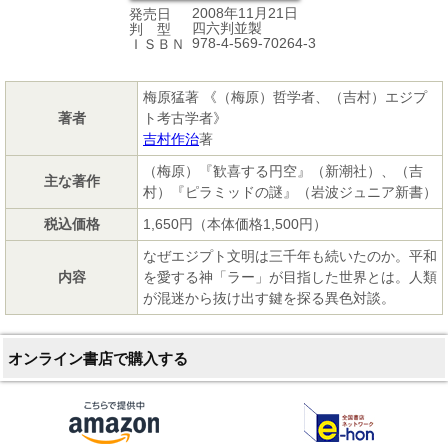
2008年11月21日
発売日
四六判並製
判 型
978-4-569-70264-3
ＩＳＢＮ
梅原猛著 《（梅原）哲学者、（吉村）エジプ
著者
ト考古学者》
吉村作治
著
（梅原）『歓喜する円空』（新潮社）、（吉
主な著作
村）『ピラミッドの謎』（岩波ジュニア新書）
税込価格
1,650円（本体価格1,500円）
なぜエジプト文明は三千年も続いたのか。平和
内容
を愛する神「ラー」が目指した世界とは。人類
が混迷から抜け出す鍵を探る異色対談。
オンライン書店で購入する