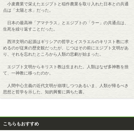
小麦農業で栄えたエジプトと稲作農業を取り入れた日本との共通
点は「太陽と水」だった。
日本の最高神「アマテラス」とエジプトの「ラー」の共通点は、
生死を繰り返すことだった。
西洋文明の起源はギリシアの哲学とイスラエルのキリスト教に求
めるのが従来の歴史観だったが、じつはその前にエジプト文明があ
り、それを忘れたところから人類の悲劇が始まった。
エジプト文明からキリスト教は生まれた。人類はなぜ多神教を捨
て、一神教に移ったのか。
人間中心主義の近代文明が崩壊しつつあるいま、人類が帰るべき
思想と哲学を示した、知的興奮に満ちた書。
こちらもおすすめ