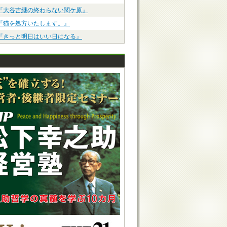
『大谷吉継の終わらない関ケ原』
『猫を処方いたします。』
『きっと明日はいい日になる』