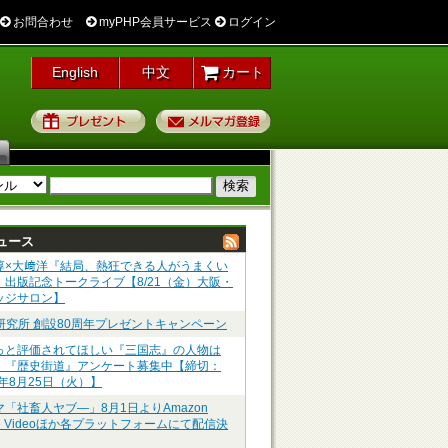
お問合わせ
myPHP会員サービス
ログイン
English
中文
カート
プレゼント
メルマガ登録
ュース
淳×大﨑洋『結局、熱狂できる人がうまくい
』出版記念トークライブ【8/21（金）大阪・
ッジサロン】
P研究所 創設80周年プレゼントキャンペーン
っと評価されてほしい『三国志』の人物は
】『歴史街道』アンケート募集中【締切：
6年8月25日（火）】
マ「社畜人ヤブ―」8月1日よりAmazon
me Videoほか各プラットフォームにて配信決