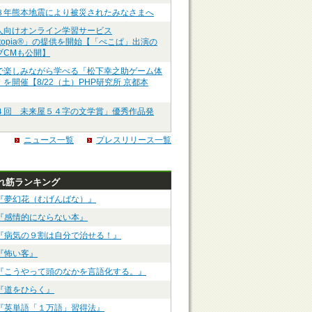
８年熊本地震により被災されたみなさまへ
人向けオンライン学習サービス
ztopia®」の提供を開始【「ぺこぱ」出演の
ブCMも公開】
で楽しみながら学べる「松下幸之助ゲーム体
を開催【8/22（土）PHP研究所 京都本
４回 未来屋５４字の文学賞」優秀作品発
ニュース一覧
プレスリリース一覧
れ筋ランキング
『夢幻花（むげんばな）』
『感情的にならない本』
『病気の９割は自分で治せる！』
『怖い客』
『こうやって頭のなかを言語化する。』
『道をひらく』
『英単語「１万語」習得法』