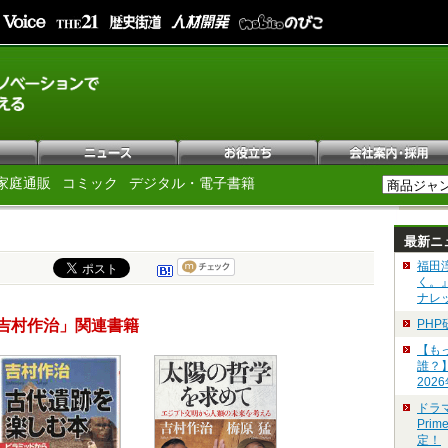
家庭通販
コミック
デジタル・電子書籍
最新ニ
福田
く。
ナレ
吉村作治」関連書籍
PH
【も
誰？
202
ドラ
Pri
定！