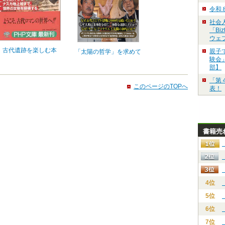
令和
社会
「Bi
ウェ
古代遺跡を楽しむ本
親子
「太陽の哲学」を求めて
験会」
部】
「第
このページのTOPへ
表！
書籍売
4位
5位
6位
7位