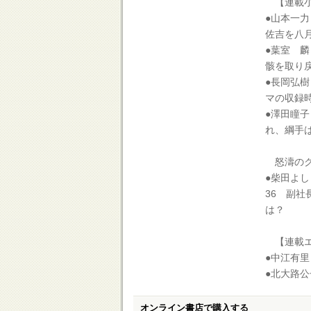
【連載小
●山本一
佐吉を八
●葉室 
骸を取り
●長岡弘
マの収録
●澤田瞳
れ、綱手
怒濤のク
●柴田よ
36 副
は？
【連載エ
●中江有里
●北大路公
オンライン書店で購入する