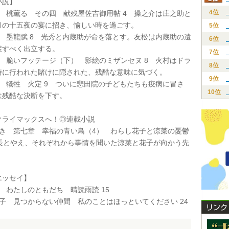
説】
4位
力 桃薫る その四 献残屋佐吉御用帖 4 操之介は庄之助と
月の十五夜の宴に招き、愉しい時を過ごす。
5位
麟 墨龍賦 8 光秀と内蔵助が命を落とす。友松は内蔵助の遺
6位
戻すべく出立する。
7位
樹 脆いフッテージ（下） 影絵のミザンセヌ 8 火村はドラ
8位
時に行われた賭けに隠された、残酷な意味に気づく。
9位
子 犠牲 火定 9 ついに悲田院の子どもたちも疫病に冒さ
10位
は残酷な決断を下す。
ライマックスへ！◎連載小説
しき 第七章 幸福の青い鳥（4） わらし花子と涼菜の憂鬱
社長とやえ、それぞれから事情を聞いた涼菜と花子が向かう先
ッセイ】
 わたしのともだち 晴読雨読 15
子 見つからない仲間 私のことはほっといてください 24