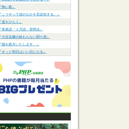
『怖い客』
『こうやって頭のなかを言語化する。』
『道をひらく』
『英単語「１万語」習得法』
『大谷吉継の終わらない関ケ原』
『猫を処方いたします。』
『きっと明日はいい日になる』