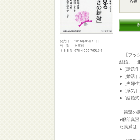
内容
2016年05月13日
発売日
文庫判
判 型
978-4-569-76516-7
ＩＳＢＮ
【ブック
結婚」 
●［話題
●［婚活
●［夫婦
●［浮気
●［結婚
衝撃の最
●服部真
た義満は