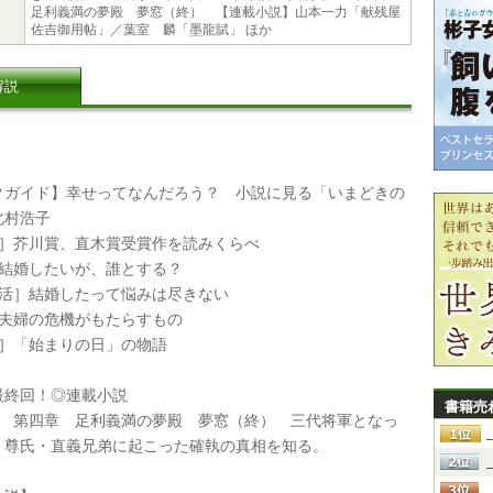
足利義満の夢殿 夢窓（終） 【連載小説】山本一力「献残屋
佐吉御用帖」／葉室 麟「墨龍賦」 ほか
解説
ガイド】幸せってなんだろう？ 小説に見る「いまどきの
北村浩子
作］芥川賞、直木賞受賞作を読みくらべ
］結婚したいが、誰とする？
生活］結婚したって悩みは尽きない
］夫婦の危機がもたらすもの
式］「始まりの日」の物語
終回！◎連載小説
書籍売
澄 第四章 足利義満の夢殿 夢窓（終） 三代将軍となっ
、尊氏・直義兄弟に起こった確執の真相を知る。