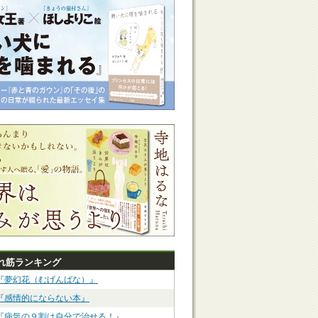
れ筋ランキング
『夢幻花（むげんばな）』
『感情的にならない本』
『病気の９割は自分で治せる！』