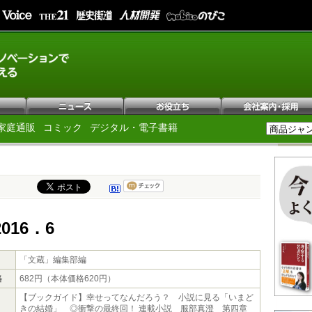
家庭通販
コミック
デジタル・電子書籍
016．6
「文蔵」編集部編
格
682円（本体価格620円）
【ブックガイド】幸せってなんだろう？ 小説に見る「いまど
きの結婚」 ◎衝撃の最終回！ 連載小説 服部真澄 第四章