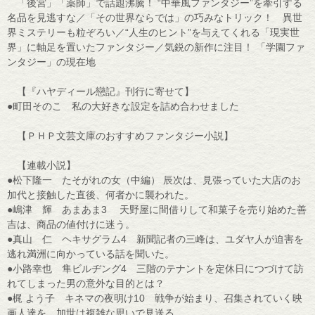
「後宮」「薬師」で話題沸騰！ “中華風ファンタジー”を牽引する
名品を見逃すな／「その世界ならでは」の巧みなトリック！ 異世
界ミステリーも粒ぞろい／“人生のヒント”を与えてくれる「現実世
界」に軸足を置いたファンタジー／気鋭の新作に注目！ 「学園ファ
ンタジー」の現在地
【『ハヤディール戀記』刊行に寄せて】
●町田そのこ 私の大好きな設定を詰め合わせました
【ＰＨＰ文芸文庫のおすすめファンタジー小説】
【連載小説】
●松下隆一 たそがれの女（中編） 辰次は、見張っていた大店のお
加代と接触した直後、何者かに襲われた。
●嶋津 輝 あまあま3 天野屋に間借りして和菓子を売り始めた善
吉は、商品の値付けに迷う。
●真山 仁 ヘキサグラム4 新聞記者の三峰は、ユダヤ人が迫害を
逃れ満洲に向かっている話を聞いた。
●小路幸也 隼ビルヂング4 三階のテナントを定休日につづけて訪
れてしまった男の意外な目的とは？
●梶 よう子 キネマの夜明け10 戦争が始まり、召集されていく映
画人達を、加世は複雑な思いで見送る。