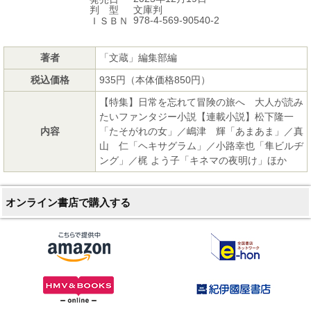
文庫判
判 型
978-4-569-90540-2
ＩＳＢＮ
著者
「文蔵」編集部編
税込価格
935円（本体価格850円）
【特集】日常を忘れて冒険の旅へ 大人が読み
たいファンタジー小説【連載小説】松下隆一
内容
「たそがれの女」／嶋津 輝「あまあま」／真
山 仁「ヘキサグラム」／小路幸也「隼ビルヂ
ング」／梶 よう子「キネマの夜明け」ほか
オンライン書店で購入する