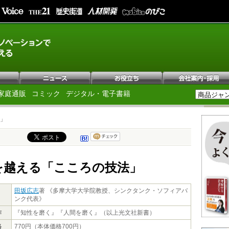
家庭通販
コミック
デジタル・電子書籍
」
を越える「こころの技法」
田坂広志
著 《多摩大学大学院教授、シンクタンク・ソフィアバ
ンク代表》
作
『知性を磨く』『人間を磨く』（以上光文社新書）
格
770円（本体価格700円）