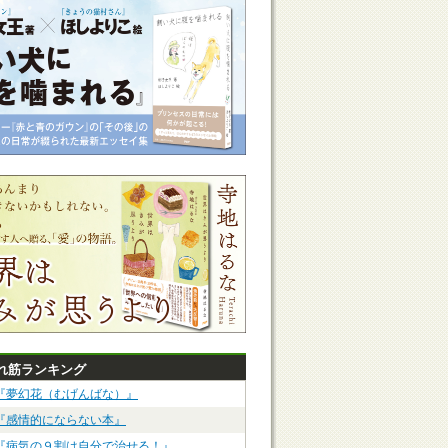
れ筋ランキング
『夢幻花（むげんばな）』
『感情的にならない本』
『病気の９割は自分で治せる！』