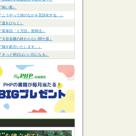
『怖い客』
『こうやって頭のなかを言語化する。』
『道をひらく』
『英単語「１万語」習得法』
『大谷吉継の終わらない関ケ原』
『猫を処方いたします。』
『きっと明日はいい日になる』