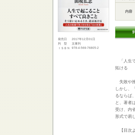
内容
2017年12月01日
発売日
文庫判
判 型
978-4-569-76805-2
ＩＳＢＮ
「人生で
拓ける
失敗や挫
しかし、
るならば
と、著者
受け、内
形式で易
【目次よ