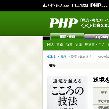
雑誌
書籍
新書
文庫
児童書・ＹＡ
HOME
書籍
逆境を越える「こころの技法
書籍
逆境
著者
主な著
税込価