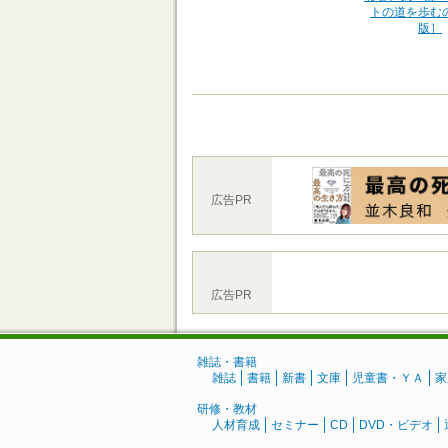
トの道を歩む
版］
広告PR
広告PR
雑誌・書籍
雑誌
書籍
新書
文庫
児童書・ＹＡ
家
研修・教材
人材育成
セミナー
CD
DVD・ビデオ