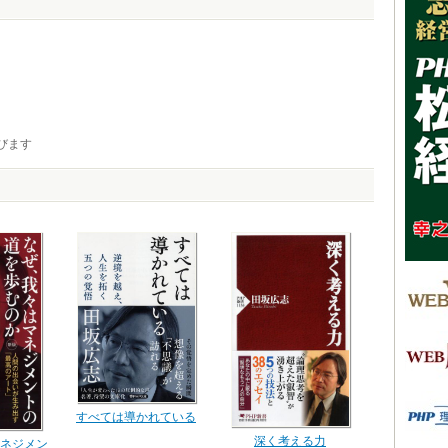
びます
すべては導かれている
深く考える力
ネジメン