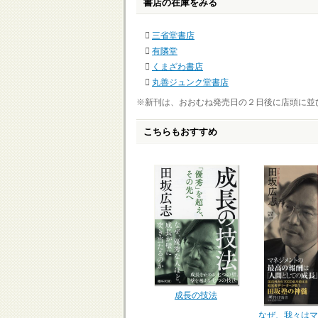
書店の在庫をみる
三省堂書店
有隣堂
くまざわ書店
丸善ジュンク堂書店
※新刊は、おおむね発売日の２日後に店頭に並
こちらもおすすめ
成長の技法
なぜ、我々はマ