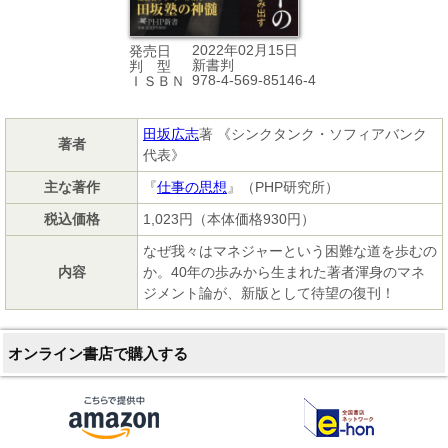
2022年02月15日
発売日
新書判
判 型
978-4-569-85146-4
ＩＳＢＮ
田坂広志
著 《シンクタンク・ソフィアバンク
著者
代表》
主な著作
『
仕事の思想
』（PHP研究所）
税込価格
1,023円（本体価格930円）
なぜ我々はマネジャーという困難な道を歩むの
内容
か。40年の歩みから生まれた著者渾身のマネ
ジメント論が、新版として待望の復刊！
オンライン書店で購入する