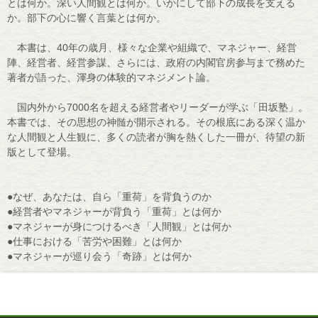
とは何か。深い人間観とは何か。いかにして部下の成長を支える
か。部下の心に響く言葉とは何か。
本書は、40年の歳月、様々な企業や組織で、マネジャー、経営
陣、経営者、経営参謀、さらには、政府の内閣官房参与まで務めた
著者が語った、渾身の体験的マネジメント論。
国内外から7000名を超える経営者やリーダーが学ぶ「田坂塾」。
本書では、その思想の神髄が開示される。その根底にある深く温か
な人間観と人生観に、多くの読者が胸を熱くした一冊が、待望の新
版として登場。
●なぜ、あなたは、自ら「重荷」を背負うのか
●経営者やマネジャーが背負う「重荷」とは何か
●マネジャーが身につけるべき「人間観」とは何か
●仕事における「苦労や困難」とは何か
●マネジャーが巡り会う「奇跡」とは何か