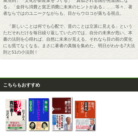
展法則」「文化が新産業をつくる」「真似される国が先進国にな
る」「金持ち消費と貧乏消費に未来のヒントがある」……等々、著
者ならではのユニークながらも、目からウロコが落ちる視点。
「新しいことは何でも心配で、昔のことは立派に見える」という
ただそれだけを毎日繰り返していたのでは、自分の未来が危い。本
書の法則を心得れば、自然に未来が見える。それなら目の前の変化
にも慌てなくなる。まさに著者の真髄を集めた、明日がわかる7大法
則と51の小法則！
こちらもおすすめ