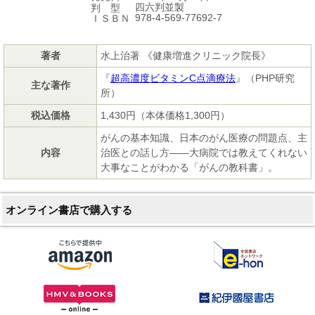
四六判並製
判 型
978-4-569-77692-7
ＩＳＢＮ
著者
水上治著 《健康増進クリニック院長》
『
超高濃度ビタミンC点滴療法
』（PHP研究
主な著作
所）
税込価格
1,430円（本体価格1,300円）
がんの基本知識、日本のがん医療の問題点、主
内容
治医との話し方――大病院では教えてくれない
大事なことがわかる「がんの教科書」。
オンライン書店で購入する