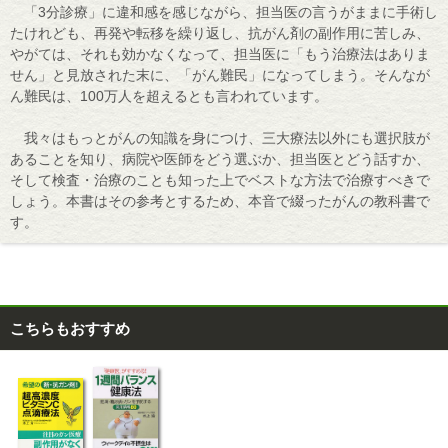
「3分診療」に違和感を感じながら、担当医の言うがままに手術し
たけれども、再発や転移を繰り返し、抗がん剤の副作用に苦しみ、
やがては、それも効かなくなって、担当医に「もう治療法はありま
せん」と見放された末に、「がん難民」になってしまう。そんなが
ん難民は、100万人を超えるとも言われています。
我々はもっとがんの知識を身につけ、三大療法以外にも選択肢が
あることを知り、病院や医師をどう選ぶか、担当医とどう話すか、
そして検査・治療のことも知った上でベストな方法で治療すべきで
しょう。本書はその参考とするため、本音で綴ったがんの教科書で
す。
こちらもおすすめ