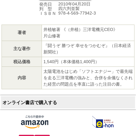
2010年04月20日
発売日
四六判並製
判 型
978-4-569-77942-3
ＩＳＢＮ
井植敏著 《（井植）三洋電機元CEO》
著者
片山修著
『闘うぞ 勝つぞ 幸せをつかむぞ』（日本経済
主な著作
新聞社）
税込価格
1,540円（本体価格1,400円）
太陽電池をはじめ「ソフトエナジー」で最先端
内容
を走る三洋電機の強みと、合併を余儀なくされ
た経営の問題点を率直に語った注目の書。
オンライン書店で購入する