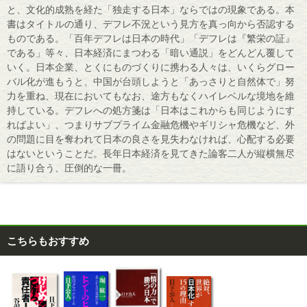
と、文化的成熟を経た「独走する日本」ならではの現象である。本
書はタイトルの通り、デフレ不況という見方を真っ向から否認する
ものである。「百年デフレは日本の時代」「デフレは『繁栄の証』
である」等々、日本経済にまつわる「暗い通説」をどんどん覆して
いく。日本企業、とくにものづくりに携わる人々は、いくらグロー
バル化が進もうと、中国が台頭しようと「あっさりと自然体で」努
力を重ね、現在においてもなお、途方もなくハイレベルな境地を維
持している。デフレへの処方箋は「日本はこれからも同じようにす
ればよい」、つまりサブプライム金融危機やギリシャ危機など、外
の問題に目を奪われて日本の良さを見失わなければ、心配する必要
はないということだ。長年日本経済を見てきた論客二人が縦横無尽
に語り合う、圧倒的な一冊。
こちらもおすすめ