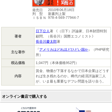
2010年06月18日
発売日
新書判上製
判 型
978-4-569-77944-7
ＩＳＢＮ
日下公人
著 《（日下）評論家、日本財団特別
著者
顧問、（長谷川）国際エコノミスト》
長谷川慶太郎
著
『
アメリカはどれほどひどい国か
』（PHP研究
主な著作
所）
税込価格
1,047円（本体価格952円）
賃金、物価が下落するなかで日本企業はどうす
内容
れば生き残れるのか。稀代の経済評論家二人
が、いま最も重要なデフレ問題を語り合う。
オンライン書店で購入する