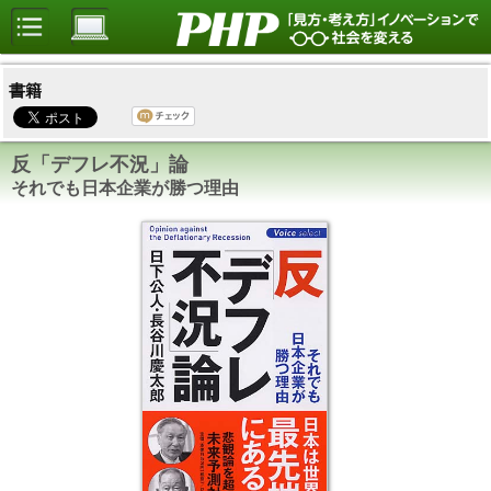
書籍
反「デフレ不況」論
それでも日本企業が勝つ理由