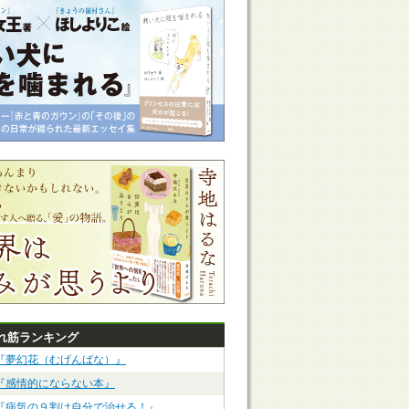
れ筋ランキング
『夢幻花（むげんばな）』
『感情的にならない本』
『病気の９割は自分で治せる！』