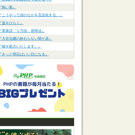
『怖い客』
『こうやって頭のなかを言語化する。』
『道をひらく』
『英単語「１万語」習得法』
『大谷吉継の終わらない関ケ原』
『猫を処方いたします。』
『きっと明日はいい日になる』