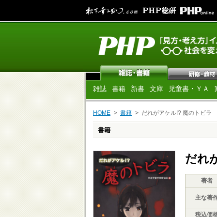
雑誌
書籍
新書
文庫
児童書・ＹＡ
HOME
書籍
だれがアケル!? 魔のトビラ
書籍
だれが
著者
主な著
税込価