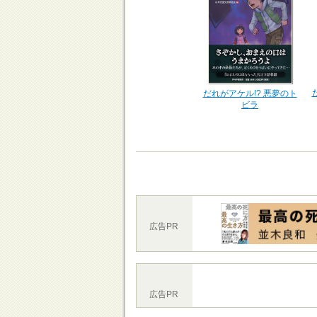
だれがアケル!? 悪夢のト
ビラ
広告PR
広告PR