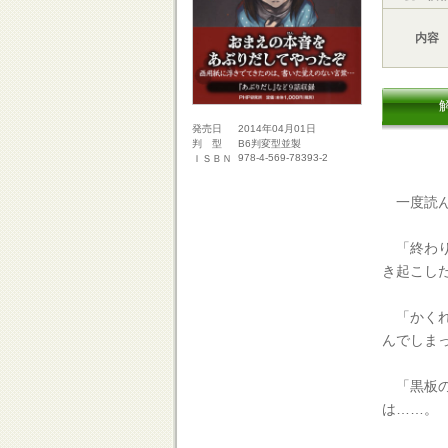
内容
2014年04月01日
発売日
B6判変型並製
判 型
978-4-569-78393-2
ＩＳＢＮ
一度読ん
「終わり
き起こし
「かくれ
んでしま
「黒板の
は……。