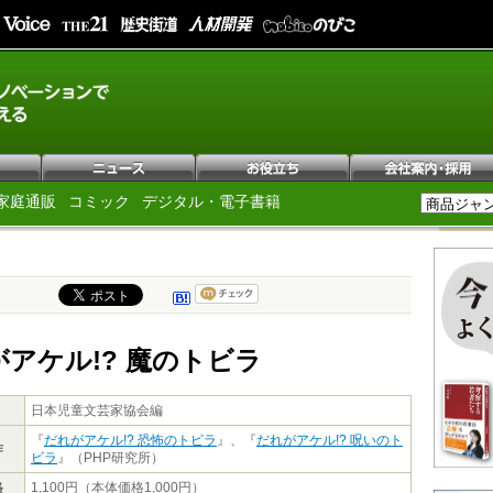
家庭通販
コミック
デジタル・電子書籍
アケル!? 魔のトビラ
日本児童文芸家協会編
『
だれがアケル!? 恐怖のトビラ
』、『
だれがアケル!? 呪いのト
作
ビラ
』（PHP研究所）
格
1,100円（本体価格1,000円）