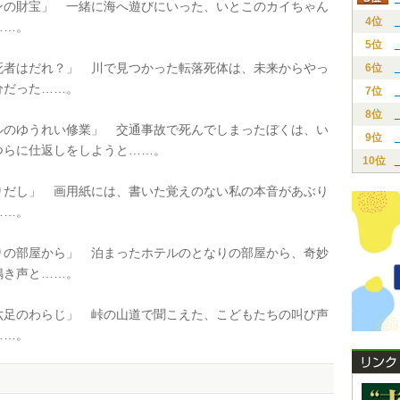
の財宝」 一緒に海へ遊びにいった、いとこのカイちゃん
4位
……。
5位
者はだれ？」 川で見つかった転落死体は、未来からやっ
6位
分だった……。
7位
8位
のゆうれい修業」 交通事故で死んでしまったぼくは、い
9位
つらに仕返しをしようと……。
10位
だし」 画用紙には、書いた覚えのない私の本音があぶり
……。
の部屋から」 泊まったホテルのとなりの部屋から、奇妙
鳴き声と……。
足のわらじ」 峠の山道で聞こえた、こどもたちの叫び声
……。