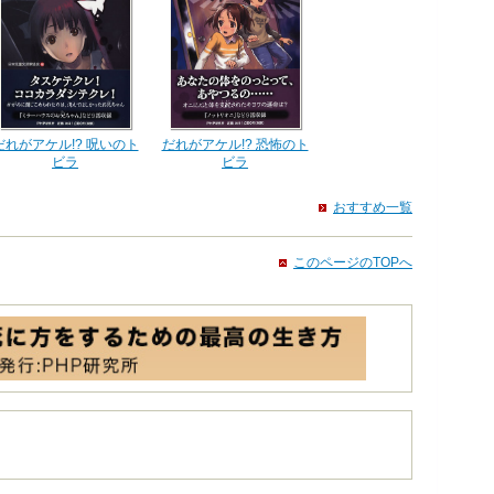
だれがアケル!? 呪いのト
だれがアケル!? 恐怖のト
ビラ
ビラ
おすすめ一覧
このページのTOPへ