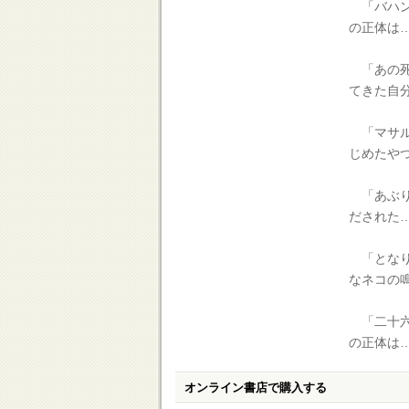
「バハン
の正体は
「あの死
てきた自
「マサル
じめたや
「あぶり
だされた
「となり
なネコの
「二十六
の正体は
オンライン書店で購入する