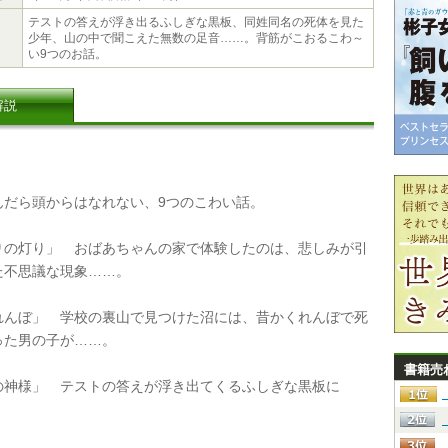
テストの答えが浮き出るふしぎな黒板、同姓同名の死体を見た
少年、山の中で聞こえた無数の足音……。背筋がこおるこわ～
い9つのお話。
解説
だら頭からはなれない、9つのこわい話。
の灯り」 おばあちゃんの家で体験したのは、悲しみが引
た不思議な現象……。
んぼ」 学校の裏山で見つけた沼には、昔かくれんぼで死
った男の子が……。
書籍売
神様」 テストの答えが浮き出てくるふしぎな黒板に