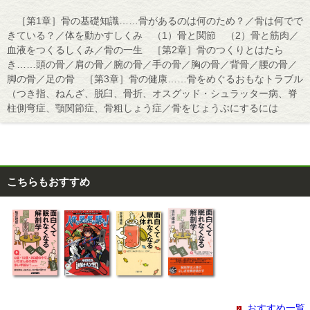
［第1章］骨の基礎知識……骨があるのは何のため？／骨は何でで
きている？／体を動かすしくみ （1）骨と関節 （2）骨と筋肉／
血液をつくるしくみ／骨の一生 ［第2章］骨のつくりとはたら
き……頭の骨／肩の骨／腕の骨／手の骨／胸の骨／背骨／腰の骨／
脚の骨／足の骨 ［第3章］骨の健康……骨をめぐるおもなトラブル
（つき指、ねんざ、脱臼、骨折、オスグッド・シュラッター病、脊
柱側弯症、顎関節症、骨粗しょう症／骨をじょうぶにするには
こちらもおすすめ
おすすめ一覧