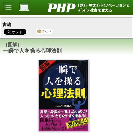
書籍
［図解］
一瞬で人を操る心理法則