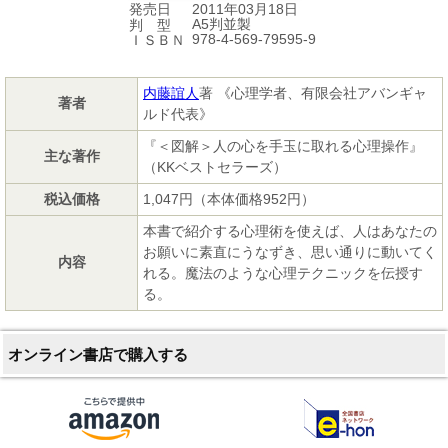
2011年03月18日
発売日
A5判並製
判 型
978-4-569-79595-9
ＩＳＢＮ
内藤誼人
著 《心理学者、有限会社アバンギャ
著者
ルド代表》
『＜図解＞人の心を手玉に取れる心理操作』
主な著作
（KKベストセラーズ）
税込価格
1,047円（本体価格952円）
本書で紹介する心理術を使えば、人はあなたの
お願いに素直にうなずき、思い通りに動いてく
内容
れる。魔法のような心理テクニックを伝授す
る。
オンライン書店で購入する