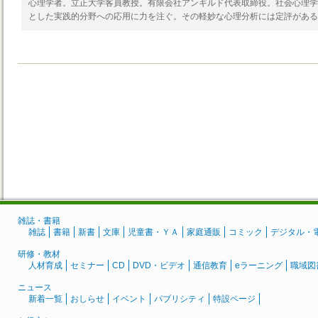
心理学者。立正大学客員教授。有限会社アンギルド代表取締役。社会心理学
とした実践的分野への応用に力を注ぐ。その軽妙な心理分析には定評がある
雑誌・書籍
雑誌
書籍
新書
文庫
児童書・ＹＡ
家庭通販
コミック
デジタル・
研修・教材
人材育成
セミナー
CD
DVD・ビデオ
通信教育
eラーニング
職域図
ニュース
新着一覧
おしらせ
イベント
パブリシティ
特設ページ