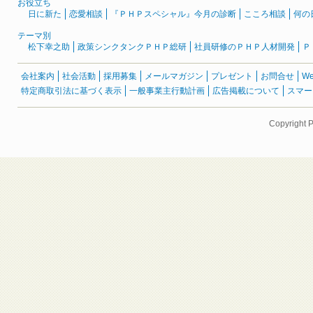
お役立ち
日に新た
恋愛相談
『ＰＨＰスペシャル』今月の診断
こころ相談
何の
テーマ別
松下幸之助
政策シンクタンクＰＨＰ総研
社員研修のＰＨＰ人材開発
Ｐ
会社案内
社会活動
採用募集
メールマガジン
プレゼント
お問合せ
W
特定商取引法に基づく表示
一般事業主行動計画
広告掲載について
スマー
Copyright 