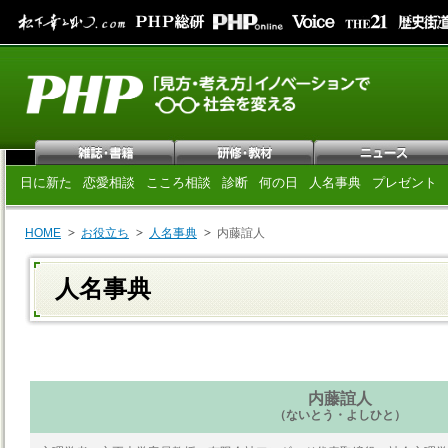
日に新た
恋愛相談
こころ相談
診断
何の日
人名事典
プレゼント
HOME
お役立ち
人名事典
内藤誼人
人名事典
内藤誼人
（ないとう・よしひと）