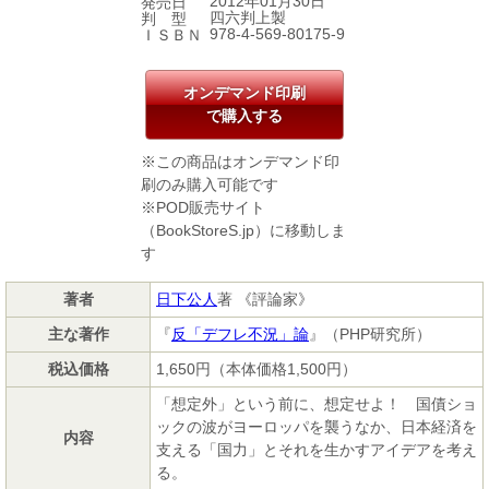
2012年01月30日
発売日
四六判上製
判 型
978-4-569-80175-9
ＩＳＢＮ
オンデマンド印刷
で購入する
※この商品はオンデマンド印
刷のみ購入可能です
※POD販売サイト
（BookStoreS.jp）に移動しま
す
著者
日下公人
著 《評論家》
主な著作
『
反「デフレ不況」論
』（PHP研究所）
税込価格
1,650円（本体価格1,500円）
「想定外」という前に、想定せよ！ 国債ショ
ックの波がヨーロッパを襲うなか、日本経済を
内容
支える「国力」とそれを生かすアイデアを考え
る。