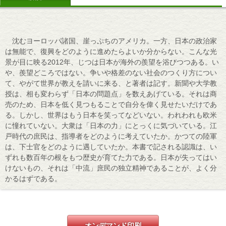
沈むヨーロッパ諸国、崖っぷちのアメリカ。一方、日本の政治家
は無能で、復興をどのように進めたらよいか分からない。こんな光
景が目に映る2012年、じつは日本が海外の羨望を浴びつつある。い
や、羨望どころではない。争いや格差のない社会のつくり方につい
て、やがて世界が教えを請いに来る、と著者は記す。新聞や大学教
授は、相も変わらず「日本の問題点」を数えあげている。それは商
売のため、日本を低く見つもることで自分を偉く見せたいだけであ
る。しかし、世界はもう日本を笑ってなどいない。われわれも欧米
に憧れていない。大衆は「日本の力」にとっくに気づいている。江
戸時代の庶民は、指導者をどのように考えていたか。かつての陸軍
は、下士官をどのように遇していたか。本書で記される認識は、い
ずれも数百年の根をもつ歴史が育てた力である。日本が失ってはい
けないもの、それは「中流」庶民の独立精神であることが、よく分
かるはずである。
オンデマンド印刷