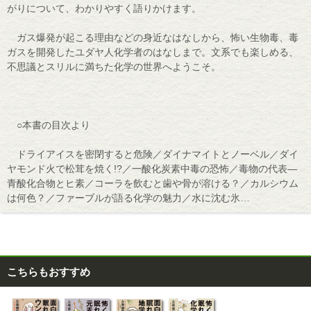
がりについて、わかりやすく語りかけます。
ガス爆発が起こる理由などの身近なはなしから、怖い生物毒、毒
ガスを開発したユダヤ人化学者のはなしまで。文系でも楽しめる、
不思議とスリルに満ちた化学の世界へようこそ。
○本書の目次より
ドライアイスを密閉すると危険／ダイナマイトとノーベル／ダイ
ヤモンド火で松茸を焼く!?／一酸化炭素中毒の恐怖／毒物の代表―
青酸化合物とヒ素／コーラを飲むと歯や骨が溶ける？／カルシウム
は何色？／ファーブルが語る化学の魅力／水に沈む氷…
こちらもおすすめ