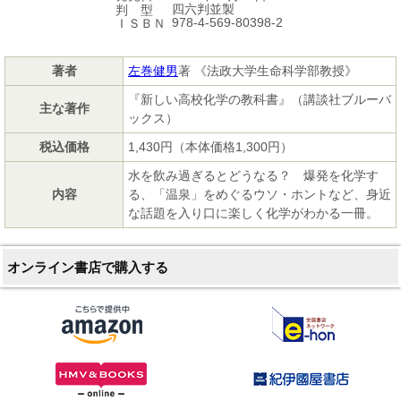
四六判並製
判 型
978-4-569-80398-2
ＩＳＢＮ
著者
左巻健男
著 《法政大学生命科学部教授》
『新しい高校化学の教科書』（講談社ブルーバ
主な著作
ックス）
税込価格
1,430円（本体価格1,300円）
水を飲み過ぎるとどうなる？ 爆発を化学す
内容
る、「温泉」をめぐるウソ・ホントなど、身近
な話題を入り口に楽しく化学がわかる一冊。
オンライン書店で購入する