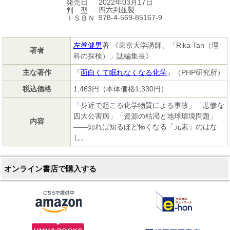
2022年03月17日
発売日
四六判並製
判 型
978-4-569-85167-9
ＩＳＢＮ
左巻健男
著 《東京大学講師、「Rika Tan（理
著者
科の探検）」誌編集長》
主な著作
『
面白くて眠れなくなる化学
』（PHP研究所）
税込価格
1,463円（本体価格1,330円）
「身近で起こる化学物質による事故」「悲惨な
四大公害病」「資源の枯渇と地球環境問題」
内容
――知れば知るほど怖くなる「元素」のはな
し。
オンライン書店で購入する