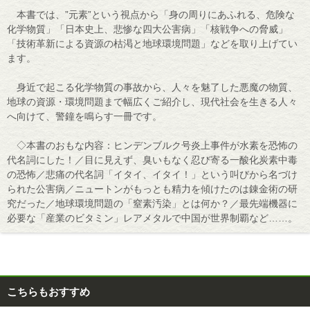
本書では、”元素”という視点から「身の周りにあふれる、危険な
化学物質」「日本史上、悲惨な四大公害病」「核戦争への脅威」
「技術革新による資源の枯渇と地球環境問題」などを取り上げてい
ます。
身近で起こる化学物質の事故から、人々を魅了した悪魔の物質、
地球の資源・環境問題まで幅広くご紹介し、現代社会を生きる人々
へ向けて、警鐘を鳴らす一冊です。
◇本書のおもな内容：ヒンデンブルク号炎上事件が水素を恐怖の
代名詞にした！／目に見えず、臭いもなく忍び寄る一酸化炭素中毒
の恐怖／悲痛の代名詞「イタイ、イタイ！」という叫びから名づけ
られた公害病／ニュートンがもっとも精力を傾けたのは錬金術の研
究だった／地球環境問題の「窒素汚染」とは何か？／最先端機器に
必要な「産業のビタミン」レアメタルで中国が世界制覇など……。
こちらもおすすめ