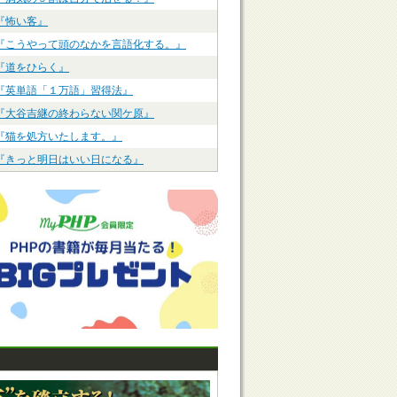
『怖い客』
『こうやって頭のなかを言語化する。』
『道をひらく』
『英単語「１万語」習得法』
『大谷吉継の終わらない関ケ原』
『猫を処方いたします。』
『きっと明日はいい日になる』