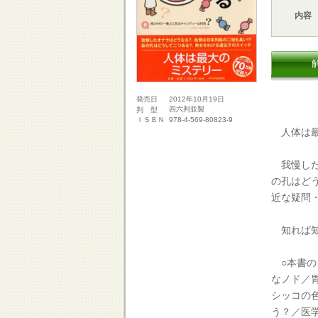
内容
2012年10月19日
発売日
四六判並製
判 型
978-4-569-80823-9
ＩＳＢＮ
人体は最
我慢した
の孔はど
近な疑問
知れば知
○本書の
なノド／
シッコの
う？／医