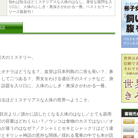
知れば知るほどミステリアスな人体のはなし。身近な疑問を入
り口に、人体のふしぎ・奥深さがわかる一冊。ベストセラーシ
リーズ最新刊！
解説
大のミステリー。
オナラはどうなる？、血管は日本列島の二倍も長い？、鼻
うして二つある？、男女をわける遺伝子のスイッチなど、身
・話題を入り口に、人体のふしぎ・奥深さがわかる一冊。
るほどミステリアスな人体の世界へようこそ。
目次より／誰かに話したくなる人体のはなし／とても器用
書籍売
胃の容量はどれくらい？／ウンコは食物のカスではない／オ
色が違うのはなぜ？／クシャミとセキとシャックリはどう違
学とギリシャ神話の意外な関係／揺れる電車の中でも本が読