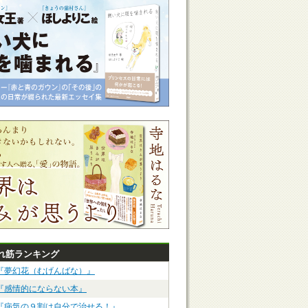
れ筋ランキング
『夢幻花（むげんばな）』
『感情的にならない本』
『病気の９割は自分で治せる！』