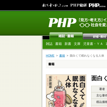
雑誌
書籍
新書
文庫
児童書・ＹＡ
HOME
書籍
面白くて眠れなくなる人体
書籍
面白
著者
主な著
税込価