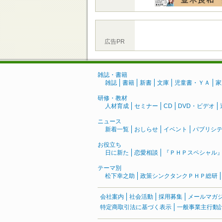
広告PR
雑誌・書籍
雑誌
書籍
新書
文庫
児童書・ＹＡ
家
研修・教材
人材育成
セミナー
CD
DVD・ビデオ
ニュース
新着一覧
おしらせ
イベント
パブリシ
お役立ち
日に新た
恋愛相談
『ＰＨＰスペシャル
テーマ別
松下幸之助
政策シンクタンクＰＨＰ総研
会社案内
社会活動
採用募集
メールマガ
特定商取引法に基づく表示
一般事業主行動