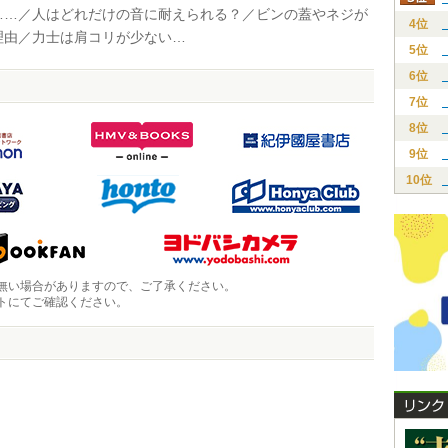
……／人はどれだけの音に耐えられる？／ビンの蓋やネジが
4位
理由／力士は肩コリが少ない…
5位
6位
7位
8位
9位
10位
無い場合がありますので、ご了承ください。
トにてご確認ください。