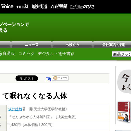
家庭通販
コミック
デジタル・電子書籍
くて眠れなくなる人体
坂井建雄
著 《順天堂大学医学部教授》
作
『ぜんぶわかる人体解剖図』（成美堂出版）
格
1,430円（本体価格1,300円）