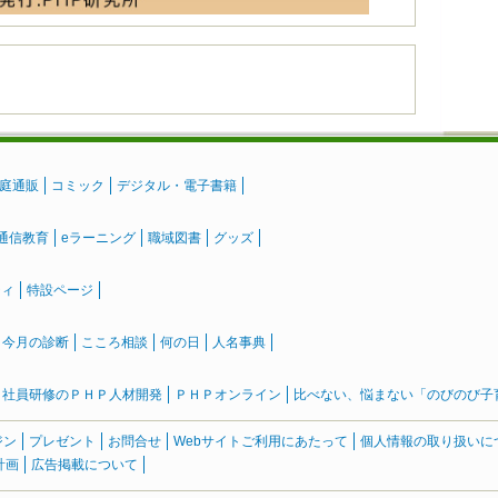
庭通販
コミック
デジタル・電子書籍
通信教育
eラーニング
職域図書
グッズ
ティ
特設ページ
』今月の診断
こころ相談
何の日
人名事典
社員研修のＰＨＰ人材開発
ＰＨＰオンライン
比べない、悩まない「のびのび子育て
ジン
プレゼント
お問合せ
Webサイトご利用にあたって
個人情報の取り扱いに
計画
広告掲載について