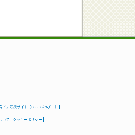
」応援サイト【nobico/のびこ】
ついて
クッキーポリシー