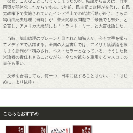
なぜ、こんなことになってしまったのか。結論から言えば、日米
同盟が弱体化したからである。3年前、民主党に政権が交代し、自民
党政権下で実施されていたインド洋上での給油活動が終了。さらに
鳩山由紀夫総理（当時）が、普天間移設問題で「最低でも県外」と
公言し、アメリカ大統領にも「トラスト・ミー」と大言壮語した。
当時、鳩山総理のブレーンと目された知識人が、今も大手を振っ
てメディアで活躍する。全国の大型書店では、アメリカ陰謀論を振
りまく新刊が平積みされ、ベストセラーとなっている。そうした反
米論者の責任もさることながら、今なお彼らを重用するマスコミの
責任も重い。
反米を合唱しても、何一つ、日本に益することはない。（「はじ
めに」より抜粋）
こちらもおすすめ