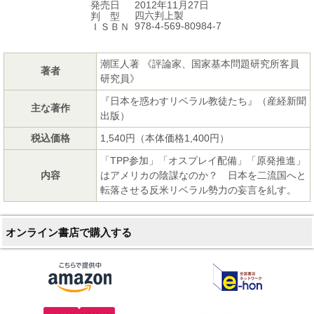
2012年11月27日
発売日
四六判上製
判 型
978-4-569-80984-7
ＩＳＢＮ
潮匡人著 《評論家、国家基本問題研究所客員
著者
研究員》
『日本を惑わすリベラル教徒たち』（産経新聞
主な著作
出版）
税込価格
1,540円（本体価格1,400円）
「TPP参加」「オスプレイ配備」「原発推進」
内容
はアメリカの陰謀なのか？ 日本を二流国へと
転落させる反米リベラル勢力の妄言を糺す。
オンライン書店で購入する