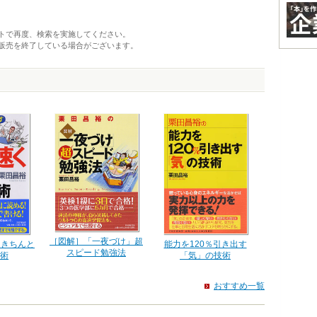
トで再度、検索を実施してください。
販売を終了している場合がございます。
［図解］「一夜づけ」超
くきちんと
能力を120％引き出す
スピード勉強法
術
「気」の技術
おすすめ一覧