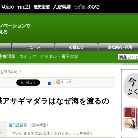
家庭通販
コミック
デジタル・電子書籍
を渡るのか？
蝶アサギマダラはなぜ海を渡るの
栗田昌裕
著 《医学博士》
作
『本がいままでの10倍速く読める法』（三笠書房）