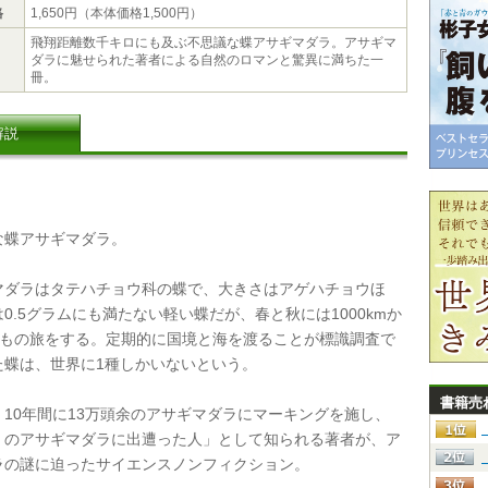
格
1,650円（本体価格1,500円）
飛翔距離数千キロにも及ぶ不思議な蝶アサギマダラ。アサギマ
ダラに魅せられた著者による自然のロマンと驚異に満ちた一
冊。
解説
蝶アサギマダラ。
ダラはタテハチョウ科の蝶で、大きさはアゲハチョウほ
0.5グラムにも満たない軽い蝶だが、春と秋には1000kmか
kmもの旅をする。定期的に国境と海を渡ることが標識調査で
た蝶は、世界に1種しかいないという。
書籍売
10年間に13万頭余のアサギマダラにマーキングを施し、
くのアサギマダラに出遭った人」として知られる著者が、ア
ラの謎に迫ったサイエンスノンフィクション。