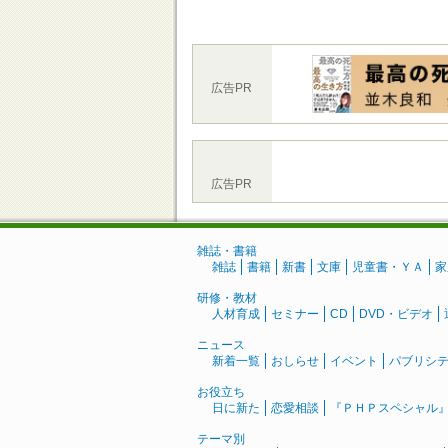
広告PR
広告PR
雑誌・書籍
雑誌
書籍
新書
文庫
児童書・ＹＡ
家
研修・教材
人材育成
セミナー
CD
DVD・ビデオ
ニュース
新着一覧
おしらせ
イベント
パブリシ
お役立ち
日に新た
恋愛相談
『ＰＨＰスペシャル
テーマ別