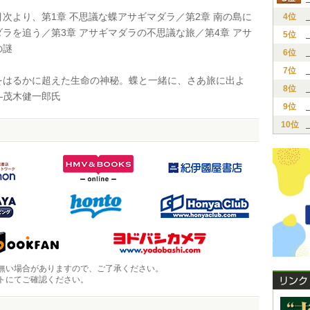
次より、第1章 不思議な蝶アサギマダラ／第2章 南の島に
4位
ラを追う／第3章 アサギマダラの不思議な旅／第4章 アサ
5位
の謎
6位
7位
はるかに超えた生命の神秘。蝶と一緒に、さあ旅に出よ
8位
―茂木健一郎氏
9位
10位
無い場合がありますので、ご了承ください。
トにてご確認ください。