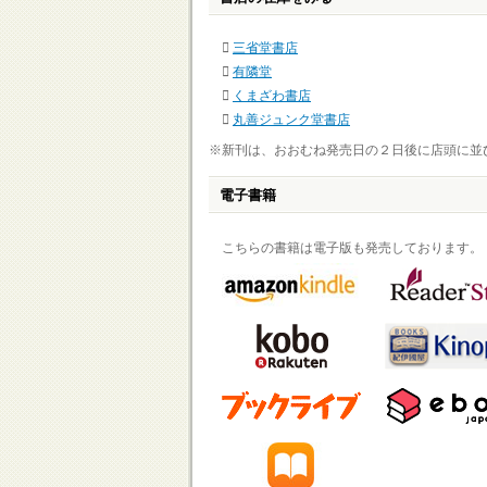
三省堂書店
有隣堂
くまざわ書店
丸善ジュンク堂書店
※新刊は、おおむね発売日の２日後に店頭に並
電子書籍
こちらの書籍は電子版も発売しております。