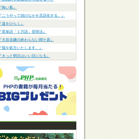
『怖い客』
『こうやって頭のなかを言語化する。』
『道をひらく』
『英単語「１万語」習得法』
『大谷吉継の終わらない関ケ原』
『猫を処方いたします。』
『きっと明日はいい日になる』