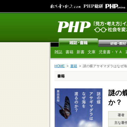
雑誌
書籍
新書
文庫
児童書・ＹＡ
HOME
書籍
謎の蝶アサギマダラはなぜ海
書籍
謎の
か？
著者
主な著