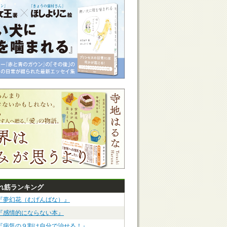
れ筋ランキング
『夢幻花（むげんばな）』
『感情的にならない本』
『病気の９割は自分で治せる！』