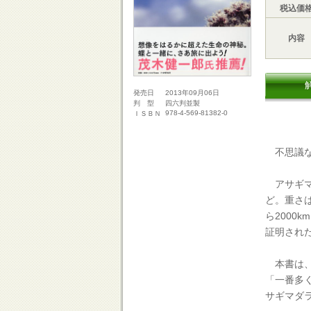
税込価
内容
2013年09月06日
発売日
四六判並製
判 型
978-4-569-81382-0
ＩＳＢＮ
不思議な
アサギマ
ど。重さは
ら2000
証明され
本書は、
「一番多
サギマダ