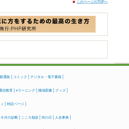
このページのTOPへ
庭通販
コミック
デジタル・電子書籍
通信教育
eラーニング
職域図書
グッズ
ティ
特設ページ
』今月の診断
こころ相談
何の日
人名事典