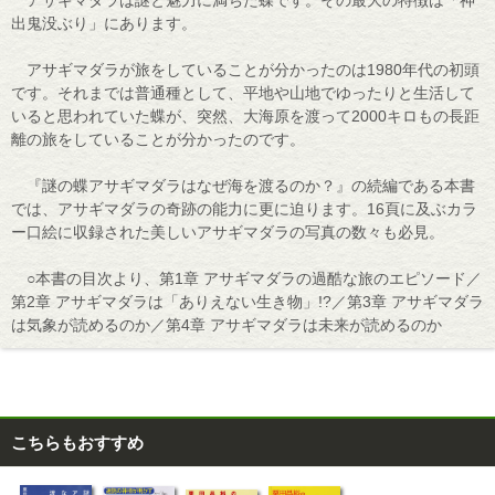
アサギマダラは謎と魅力に満ちた蝶です。その最大の特徴は「神
出鬼没ぶり」にあります。
アサギマダラが旅をしていることが分かったのは1980年代の初頭
です。それまでは普通種として、平地や山地でゆったりと生活して
いると思われていた蝶が、突然、大海原を渡って2000キロもの長距
離の旅をしていることが分かったのです。
『謎の蝶アサギマダラはなぜ海を渡るのか？』の続編である本書
では、アサギマダラの奇跡の能力に更に迫ります。16頁に及ぶカラ
ー口絵に収録された美しいアサギマダラの写真の数々も必見。
○本書の目次より、第1章 アサギマダラの過酷な旅のエピソード／
第2章 アサギマダラは「ありえない生き物」!?／第3章 アサギマダラ
は気象が読めるのか／第4章 アサギマダラは未来が読めるのか
こちらもおすすめ