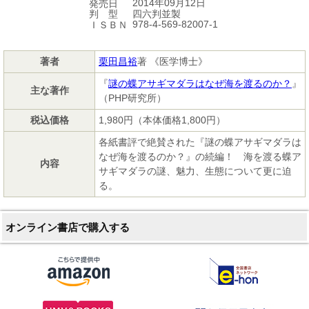
2014年09月12日
発売日
四六判並製
判 型
978-4-569-82007-1
ＩＳＢＮ
著者
栗田昌裕
著 《医学博士》
『
謎の蝶アサギマダラはなぜ海を渡るのか？
』
主な著作
（PHP研究所）
税込価格
1,980円（本体価格1,800円）
各紙書評で絶賛された『謎の蝶アサギマダラは
なぜ海を渡るのか？』の続編！ 海を渡る蝶ア
内容
サギマダラの謎、魅力、生態について更に迫
る。
オンライン書店で購入する