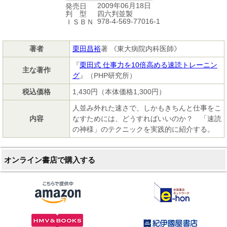
2009年06月18日
発売日
四六判並製
判 型
978-4-569-77016-1
ＩＳＢＮ
著者
栗田昌裕
著 《東大病院内科医師》
『
栗田式 仕事力を10倍高める速読トレーニン
主な著作
グ
』（PHP研究所）
税込価格
1,430円（本体価格1,300円）
人並み外れた速さで、しかもきちんと仕事をこ
内容
なすためには、どうすればいいのか？ 「速読
の神様」のテクニックを実践的に紹介する。
オンライン書店で購入する