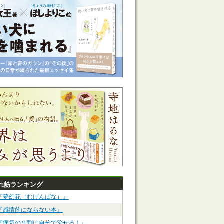
れ筋ランキング
『夢幻花（むげんばな）』
『感情的にならない本』
『病気の９割は自分で治せる！』