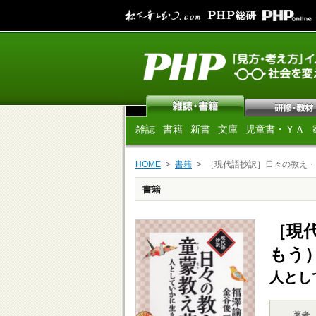
雑誌
書籍
新書
文庫
児童書・ＹＡ
HOME
書籍
［現代語抄訳］日々の教え・
書籍
［現
もう
人とし
著者