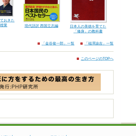
ておきた
授業
現代語訳 西国立志編
日本人の美徳を育てた
「修身」の教科書
「金谷俊一郎」一覧
「福澤諭吉」一覧
このページのTOPへ