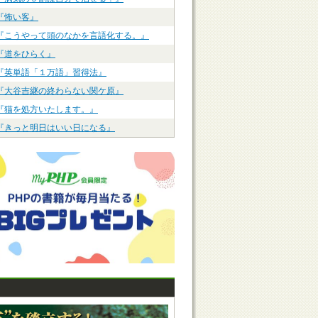
『怖い客』
『こうやって頭のなかを言語化する。』
『道をひらく』
『英単語「１万語」習得法』
『大谷吉継の終わらない関ケ原』
『猫を処方いたします。』
『きっと明日はいい日になる』