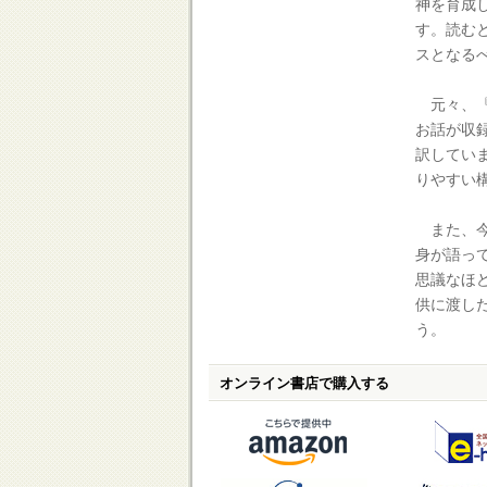
神を育成
す。読む
スとなる
元々、『
お話が収
訳してい
りやすい
また、今
身が語っ
思議なほ
供に渡し
う。
オンライン書店で購入する