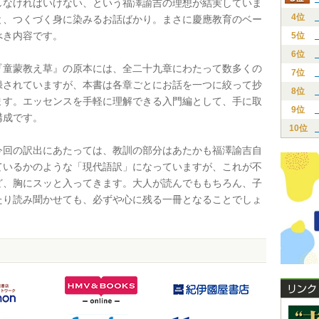
しなければいけない、という福澤諭吉の理想が結実していま
4位
と、つくづく身に染みるお話ばかり。まさに慶應教育のベー
べき内容です。
5位
6位
童蒙教え草』の原本には、全二十九章にわたって数多くの
7位
録されていますが、本書は各章ごとにお話を一つに絞って抄
8位
ます。エッセンスを手軽に理解できる入門編として、手に取
9位
構成です。
10位
回の訳出にあたっては、教訓の部分はあたかも福澤諭吉自
ているかのような「現代語訳」になっていますが、これが不
ど、胸にスッと入ってきます。大人が読んでももちろん、子
たり読み聞かせても、必ずや心に残る一冊となることでしょ