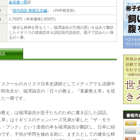
金谷俊一郎
訳
作
『
現代語訳 西国立志編
』（PHP研究所）
格
1,760円（本体価格1,600円）
「健全な精神を育もう！」福澤諭吉が万感の思いを込めて翻訳
したイギリスの道徳読本＆訓話現代語抄訳。親子で読みたい珠
玉の一冊。
解説
スクールのカリスマ日本史講師としてメディアでも活躍中
一郎先生が、福澤諭吉の「日々の教え」『童蒙教え草』を現
した一冊です。
教え」は福澤諭吉が息子たちのために書き記した訓話。
書籍売
え草』はイギリスのチェンバーズ兄弟が著した『ザ・モラ
ス・ブック』という道徳の本を福澤諭吉が翻訳し、日本に紹
のです。子供が学問を修める前に、まず人としての健全な精