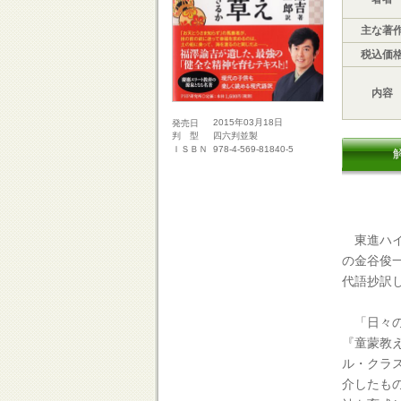
主な著
税込価
内容
2015年03月18日
発売日
四六判並製
判 型
978-4-569-81840-5
ＩＳＢＮ
東進ハイ
の金谷俊
代語抄訳
「日々の
『童蒙教
ル・クラ
介したも