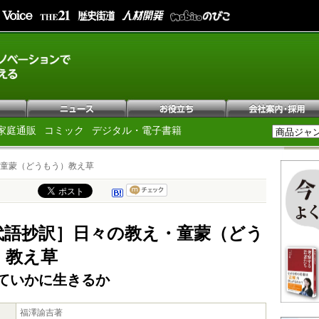
家庭通販
コミック
デジタル・電子書籍
童蒙（どうもう）教え草
代語抄訳］日々の教え・童蒙（どう
）教え草
ていかに生きるか
福澤諭吉著