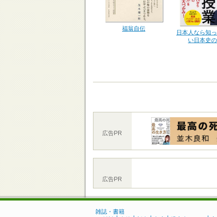
福翁自伝
日本人なら知っ
い日本史の
広告PR
広告PR
雑誌・書籍