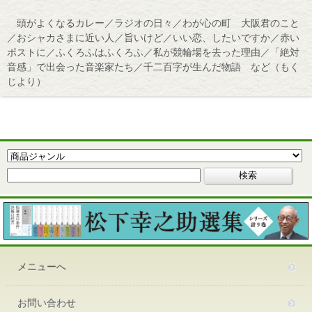
頭がよくなるカレー／ラジオの日々／わが心の町 大阪君のこと
／おシャカさまに近い人／旨いけど／いい恋、したいですか／赤い
ポストに／ふくろふはふくろふ／私が競輪場を去った理由／「絶対
音感」で出会った音楽家たち／千二百字が生んだ物語 など（もく
じより）
メニューへ
お問い合わせ