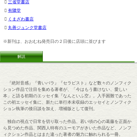
三省堂書店
有隣堂
くまざわ書店
丸善ジュンク堂書店
※新刊は、おおむね発売日の２日後に店頭に並びます
解説
『絶対音感』『青いバラ』『セラピスト』など数々のノンフィク
ション作品で注目を集める著者が、「今はもう書けない、愛しい
本」と語る初期のエッセイ集『なんといふ空』。入手困難であった
この初エッセイ集に、新たに単行本未収録のエッセイとノンフィク
ション執筆の後日談を加え、増補版として復刊。
独自の視点で日常を切り取った作品、若い頃の心の葛藤を正面か
ら見つめた作品、関西人特有のユーモアがきいた作品など、ノンフ
ィクション作品とはまた違った著者の魅力に触れられる一冊。