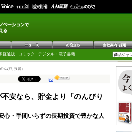
家庭通販
コミック
デジタル・電子書籍
のんびり投資」
が不安なら、貯金より「のんびり
」
安心・手間いらずの長期投資で豊かな人