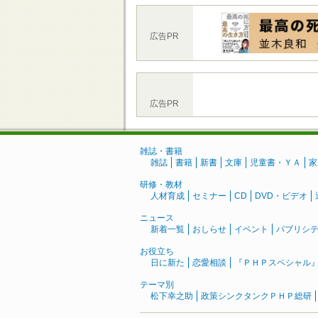
広告PR
広告PR
雑誌・書籍
雑誌
書籍
新書
文庫
児童書・ＹＡ
家
研修・教材
人材育成
セミナー
CD
DVD・ビデオ
ニュース
新着一覧
おしらせ
イベント
パブリシ
お役立ち
日に新た
恋愛相談
『ＰＨＰスペシャル
テーマ別
松下幸之助
政策シンクタンクＰＨＰ総研