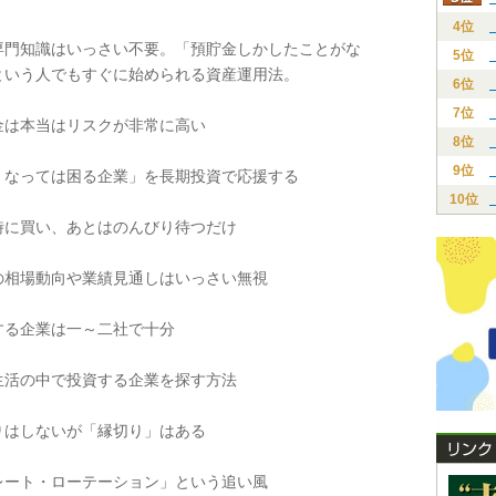
4位
門知識はいっさい不要。「預貯金しかしたことがな
5位
という人でもすぐに始められる資産運用法。
6位
7位
は本当はリスクが非常に高い
8位
9位
なっては困る企業」を長期投資で応援する
10位
に買い、あとはのんびり待つだけ
相場動向や業績見通しはいっさい無視
る企業は一～二社で十分
活の中で投資する企業を探す方法
はしないが「縁切り」はある
ート・ローテーション」という追い風