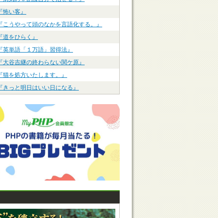
『怖い客』
『こうやって頭のなかを言語化する。』
『道をひらく』
『英単語「１万語」習得法』
『大谷吉継の終わらない関ケ原』
『猫を処方いたします。』
『きっと明日はいい日になる』