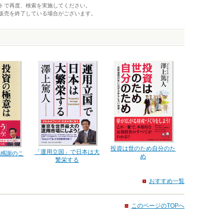
トで再度、検索を実施してください。
販売を終了している場合がございます。
投資は世のため自分のた
「運用立国」で日本は大
感謝のこ
め
繁栄する
おすすめ一覧
このページのTOPへ