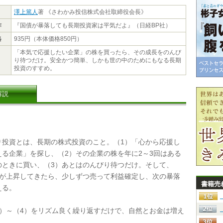
澤上篤人
著 《さわかみ投信株式会社取締役会長》
作
『国債が暴落しても長期投資家は平気だよ』（日経BP社）
格
935円（本体価格850円）
「本気で応援したい企業」の株を買ったら、その成長をのんび
り待つだけ。安全かつ簡単、しかも世の中のためにもなる長期
投資のすすめ。
解説
投資とは、長期の株式投資のこと。（1）「心から応援し
える企業」を探し、（2）その企業の株を年に2～3回はある
のときに買い、（3）あとはのんびり待つだけ。そして、
価が上昇してきたら、少しずつ売って利益確定し、次の暴落
書籍売
える。
）～（4）をリズム良く繰り返すだけで、自然とお金は増え