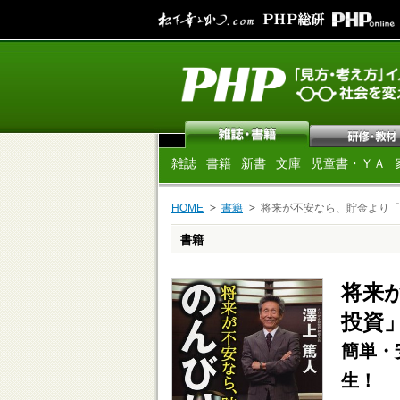
雑誌
書籍
新書
文庫
児童書・ＹＡ
HOME
書籍
将来が不安なら、貯金より「
書籍
将来
投資
簡単・
生！