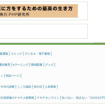
庭通販
コミック
デジタル・電子書籍
通信教育
eラーニング
職域図書
グッズ
ティ
特設ページ
』今月の診断
こころ相談
何の日
人名事典
社員研修のＰＨＰ人材開発
ＰＨＰオンライン
比べない、悩まない「のびのび子育て