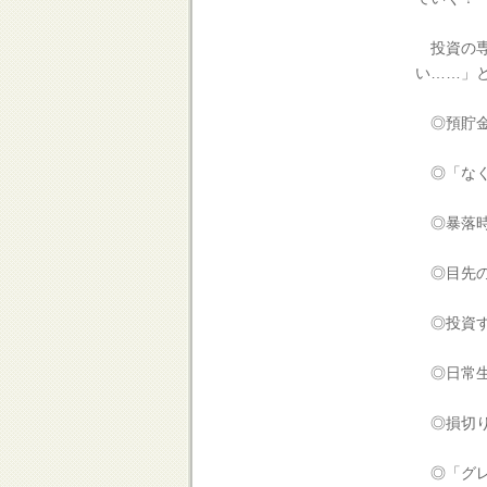
投資の専
い……」
◎預貯金
◎「なく
◎暴落時
◎目先の
◎投資す
◎日常生
◎損切り
◎「グレ