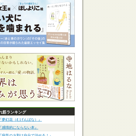
れ筋ランキング
『夢幻花（むげんばな）』
『感情的にならない本』
『病気の９割は自分で治せる！』