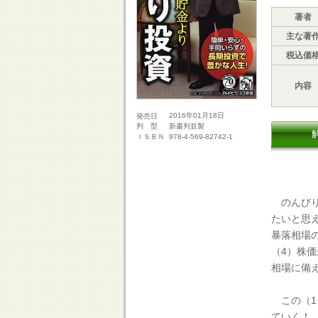
著者
主な著
税込価
内容
2016年01月18日
発売日
新書判並製
判 型
978-4-569-82742-1
ＩＳＢＮ
のんびり
たいと思
暴落相場
（4）株
相場に備
この（1
ていく！