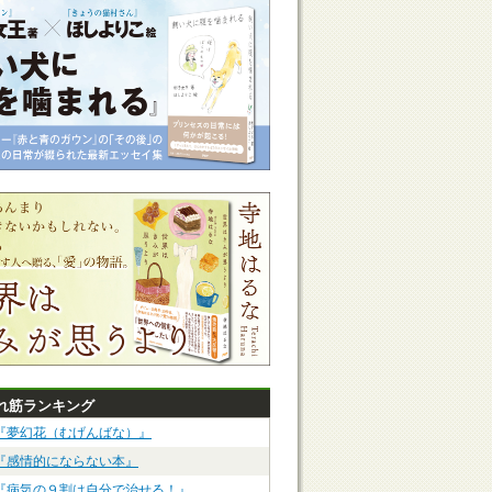
れ筋ランキング
『夢幻花（むげんばな）』
『感情的にならない本』
『病気の９割は自分で治せる！』