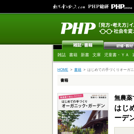
雑誌
書籍
新書
文庫
児童書・ＹＡ
HOME
書籍
はじめての手づくりオーガニ
書籍
無農薬
はじ
ーデ