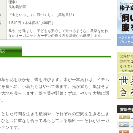
理事》
曳地義治著
作
『虫といっしょに庭づくり』（築地書館）
格
1,540円（本体価格1,400円）
鳥や虫が集まり、子どもも安心して遊べるような、農薬を使わ
ないオーガニックガーデンの作り方を基礎から解説します。
解説
草が花を咲かせ、蝶を呼びます。木が一本あれば、イモム
実を食べに、小鳥たちはやって来ます。光が満ち、風はそよ
が大地を濡らします。落ち葉や野菜くずは、やがて大地に還
す。
書籍売
とした時間を生きる植物や、それぞれの空間を生きる生き
ひとつに重なり合って暮らしている場所 ── それがオーガ
ーデンです。