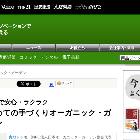
家庭通販
コミック
デジタル・電子書籍
ック・ガーデン
で安心・ラクラク
めての手づくりオーガニック・ガ
ン
曳地トシ
著 《NPO法人日本オーガニック・ガーデン協会代表