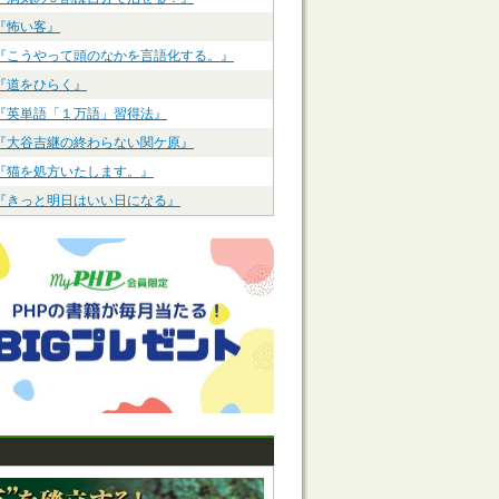
『怖い客』
『こうやって頭のなかを言語化する。』
『道をひらく』
『英単語「１万語」習得法』
『大谷吉継の終わらない関ケ原』
『猫を処方いたします。』
『きっと明日はいい日になる』