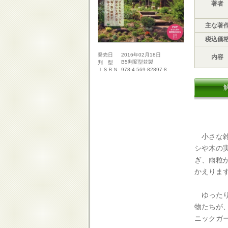
著者
主な著
税込価
2016年02月18日
発売日
内容
B5判変型並製
判 型
978-4-569-82897-8
ＩＳＢＮ
小さな雑
シや木の
ぎ、雨粒
かえりま
ゆったり
物たちが、
ニックガ