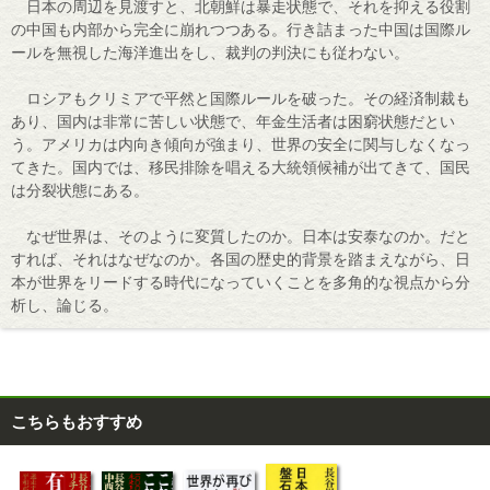
日本の周辺を見渡すと、北朝鮮は暴走状態で、それを抑える役割
の中国も内部から完全に崩れつつある。行き詰まった中国は国際ル
ールを無視した海洋進出をし、裁判の判決にも従わない。
ロシアもクリミアで平然と国際ルールを破った。その経済制裁も
あり、国内は非常に苦しい状態で、年金生活者は困窮状態だとい
う。アメリカは内向き傾向が強まり、世界の安全に関与しなくなっ
てきた。国内では、移民排除を唱える大統領候補が出てきて、国民
は分裂状態にある。
なぜ世界は、そのように変質したのか。日本は安泰なのか。だと
すれば、それはなぜなのか。各国の歴史的背景を踏まえながら、日
本が世界をリードする時代になっていくことを多角的な視点から分
析し、論じる。
こちらもおすすめ