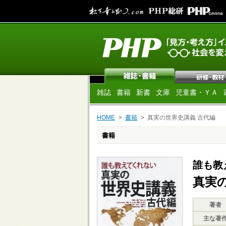
雑誌
書籍
新書
文庫
児童書・ＹＡ
HOME
書籍
真実の世界史講義 古代編
書籍
誰も教
真実
著者
主な著