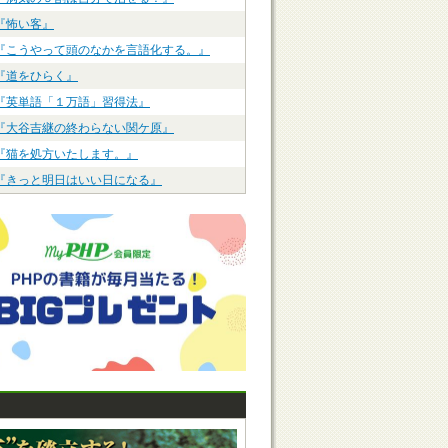
『怖い客』
『こうやって頭のなかを言語化する。』
『道をひらく』
『英単語「１万語」習得法』
『大谷吉継の終わらない関ケ原』
『猫を処方いたします。』
『きっと明日はいい日になる』