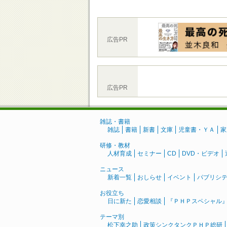
広告PR
広告PR
雑誌・書籍
雑誌
書籍
新書
文庫
児童書・ＹＡ
家
研修・教材
人材育成
セミナー
CD
DVD・ビデオ
ニュース
新着一覧
おしらせ
イベント
パブリシ
お役立ち
日に新た
恋愛相談
『ＰＨＰスペシャル
テーマ別
松下幸之助
政策シンクタンクＰＨＰ総研