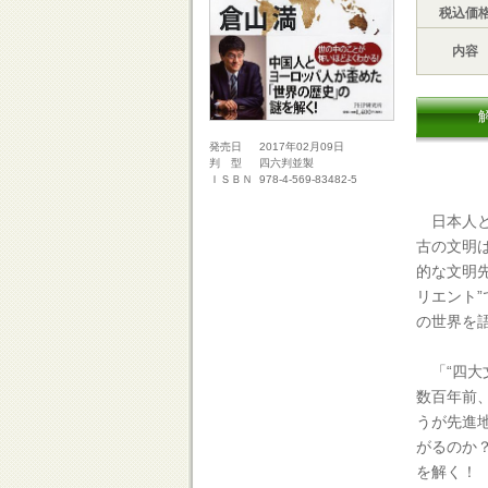
税込価
内容
2017年02月09日
発売日
四六判並製
判 型
978-4-569-83482-5
ＩＳＢＮ
日本人と
古の文明
的な文明
リエント
の世界を
「“四大
数百年前
うが先進
がるのか
を解く！