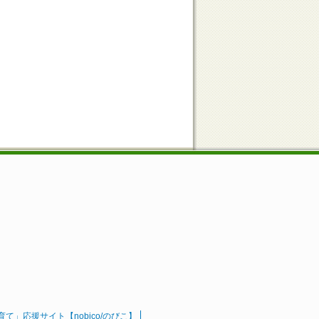
」応援サイト【nobico/のびこ】