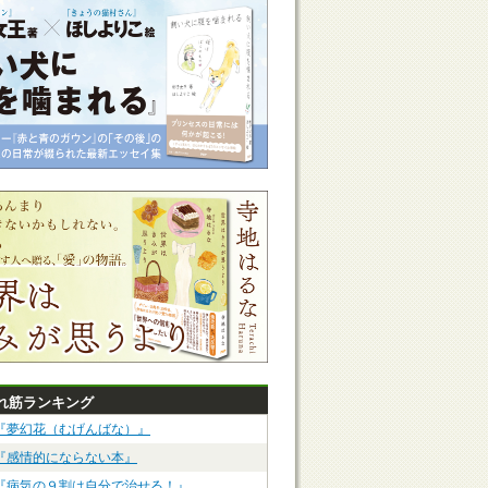
れ筋ランキング
『夢幻花（むげんばな）』
『感情的にならない本』
『病気の９割は自分で治せる！』