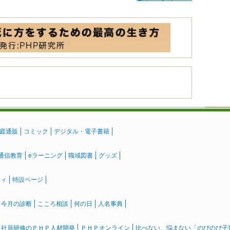
庭通販
コミック
デジタル・電子書籍
通信教育
eラーニング
職域図書
グッズ
ティ
特設ページ
』今月の診断
こころ相談
何の日
人名事典
社員研修のＰＨＰ人材開発
ＰＨＰオンライン
比べない、悩まない「のびのび子育て