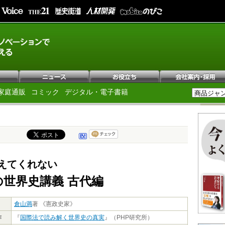
家庭通販
コミック
デジタル・電子書籍
えてくれない
の世界史講義 古代編
倉山満
著 《憲政史家》
作
『
国際法で読み解く世界史の真実
』（PHP研究所）