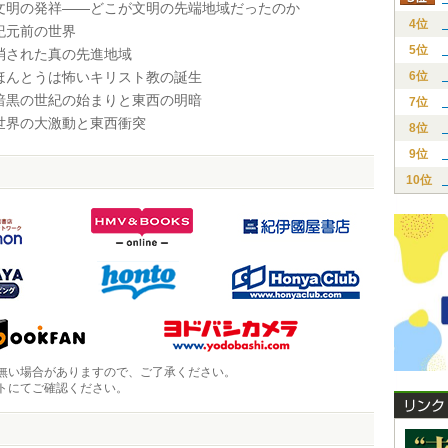
 文明の発祥――どこが文明の先端地域だったのか
4位
 紀元前の世界
5位
 消された真の先進地域
 ほんとうは怖いキリスト教の誕生
6位
 暗黒の世紀の始まりと東西の明暗
7位
 世界の大激動と東西衝突
8位
9位
10位
無い場合がありますので、ご了承ください。
トにてご確認ください。