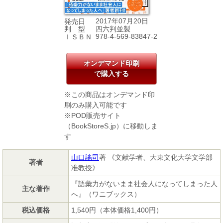
2017年07月20日
発売日
四六判並製
判 型
978-4-569-83847-2
ＩＳＢＮ
オンデマンド印刷
で購入する
※この商品はオンデマンド印
刷のみ購入可能です
※POD販売サイト
（BookStoreS.jp）に移動しま
す
山口謠司
著 《文献学者、大東文化大学文学部
著者
准教授》
『語彙力がないまま社会人になってしまった人
主な著作
へ』（ワニブックス）
税込価格
1,540円（本体価格1,400円）