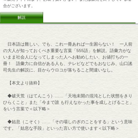
合がございます。
解説
日本語は難しい。でも、これ一冊あれば一生困らない！ 一人前
の大人が知っておくべき重要な言葉「555語」を解説。語彙力がな
いまま社会人になってしまった人へお勧めしたい、お値打ちの一
冊！ 語彙力に自信がある人も、テレビなどでもおなじみ、山口謠
司先生の解説に、目からウロコが落ちること間違いなし。
【本文より抜粋】
◆破天荒（はてんこう）……「天地未開の混沌とした状態をきり
ひらくこと」また「今まで誰 も行えなかった事を成しとげること」
をいう言葉で＜以下略＞
◆姑息（こそく）……「その場しのぎのことをする」という意味
です。「姑息な手段」といった言い方で使います＜以下略＞