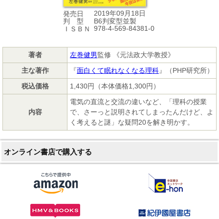
2019年09月18日
発売日
B6判変型並製
判 型
978-4-569-84381-0
ＩＳＢＮ
著者
左巻健男
監修 《元法政大学教授》
主な著作
『
面白くて眠れなくなる理科
』（PHP研究所）
税込価格
1,430円（本体価格1,300円）
電気の直流と交流の違いなど、「理科の授業
内容
で、さーっと説明されてしまったんだけど、よ
く考えると謎」な疑問20を解き明かす。
オンライン書店で購入する