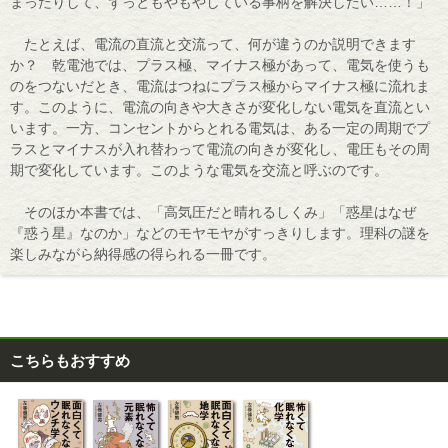
まったりして、ずっともやもやしている事柄を解決したい……！」
たとえば、電流の直流と交流って、何が違うのか説明できます
か？ 乾電池では、プラス極、マイナス極があって、電気を使うも
のをつないだとき、電流はつねにプラス極からマイナス極に流れま
す。このように、電流の向きや大きさが変化しない電気を直流とい
います。一方、コンセントからとれる電気は、ある一定の周期でプ
ラスとマイナスが入れ替わって電流の向きが変化し、電圧もその周
期で変化しています。このような電気を交流と呼ぶのです。
そのほか本書では、「高気圧だと晴れるしくみ」「惑星はなぜ
『惑う星』なのか」などのモヤモヤがすっきりします。理科の謎を
楽しみながら納得感の得られる一冊です。
こちらもおすすめ