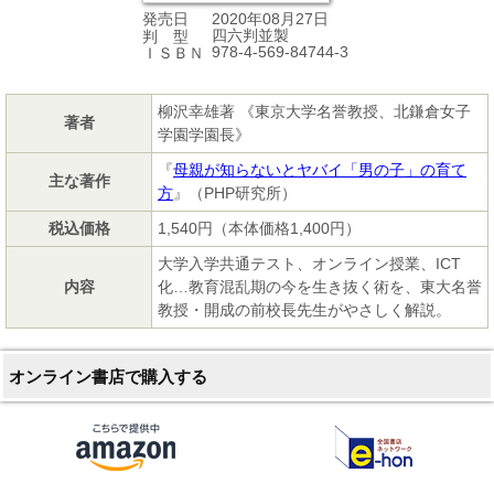
2020年08月27日
発売日
四六判並製
判 型
978-4-569-84744-3
ＩＳＢＮ
柳沢幸雄著 《東京大学名誉教授、北鎌倉女子
著者
学園学園長》
『
母親が知らないとヤバイ「男の子」の育て
主な著作
方
』（PHP研究所）
税込価格
1,540円（本体価格1,400円）
大学入学共通テスト、オンライン授業、ICT
内容
化…教育混乱期の今を生き抜く術を、東大名誉
教授・開成の前校長先生がやさしく解説。
オンライン書店で購入する