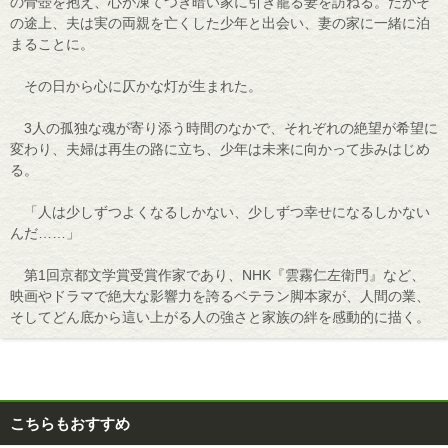
の骨壺を抱え、心が凍てつき暗い家に引き籠る妻を訪ねる。だがそ
の途上、夫は実の両親を亡くした少年と出会い、妻の家に一緒に泊
まることに。
その日から心に仄かな灯が生まれた。
3人の孤独な魂が寄り添う時間のなかで、それぞれの絶望が希望に
変わり、夫婦は再生の路に立ち、少年は未来に向かって歩みはじめ
る。
「人は少しずつよくなるしかない、少しずつ幸せになるしかない
んだ……」
第1回京都文学賞受賞作家であり、NHK『雲霧仁左衛門』など、
映画やドラマで絶大な影響力を誇るベテラン脚本家が、人間の業、
そしてどん底から這い上がる人の強さと家族の絆を感動的に描く。
こちらもおすすめ