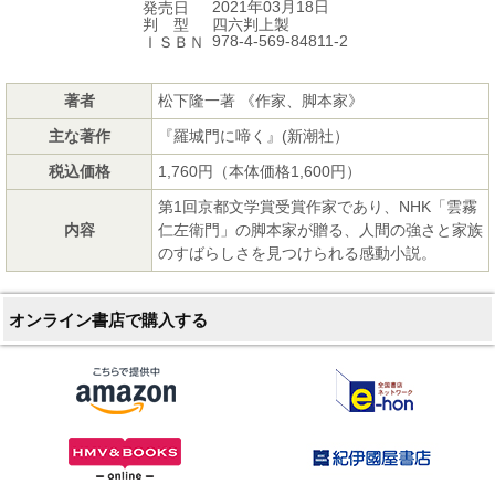
2021年03月18日
発売日
四六判上製
判 型
978-4-569-84811-2
ＩＳＢＮ
著者
松下隆一著 《作家、脚本家》
主な著作
『羅城門に啼く』(新潮社）
税込価格
1,760円（本体価格1,600円）
第1回京都文学賞受賞作家であり、NHK「雲霧
内容
仁左衛門」の脚本家が贈る、人間の強さと家族
のすばらしさを見つけられる感動小説。
オンライン書店で購入する