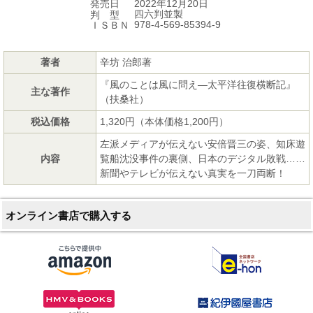
2022年12月20日
発売日
四六判並製
判 型
978-4-569-85394-9
ＩＳＢＮ
著者
辛坊 治郎著
『風のことは風に問え―太平洋往復横断記』
主な著作
（扶桑社）
税込価格
1,320円（本体価格1,200円）
左派メディアが伝えない安倍晋三の姿、知床遊
内容
覧船沈没事件の裏側、日本のデジタル敗戦……
新聞やテレビが伝えない真実を一刀両断！
オンライン書店で購入する