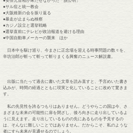
●安倍元首相が果たせなかった「脱公明」
●サル痘と統一教会
●大阪維新の会を振り返る
●暴走が止まらぬ検察
●カジノ設立と選挙戦略
●選挙直前にテレビが政治報道を避ける理由
●中国自動車メーカーの襲来 ほか
日本中を駆け巡り、今まさに正念場を迎える時事問題の数々を、
辛坊治郎が斬って斬って斬りまくる興奮のニュース解説書。
出版に当たって過去に書いた文章を読み直すと、予言めいた書き
込みが、時間の経過とともに現実と化していることに改めて驚きま
す。
私の先見性を誇るつもりはありません。どうやらこの国は今、さ
まざまな未来の可能性に扉を閉ざし、後ろ向きに走り出しているよ
うに見えます。走り出しているものの先にあるものを予見するの
は、そんなに難しいことではありません。だからこそ、私のような
者にすら未来が見通せるのでしょう。