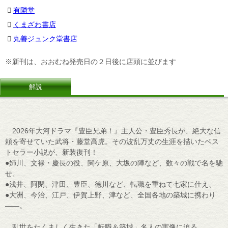
有隣堂
くまざわ書店
丸善ジュンク堂書店
※新刊は、おおむね発売日の２日後に店頭に並びます
解説
2026年大河ドラマ『豊臣兄弟！』主人公・豊臣秀長が、絶大な信
頼を寄せていた武将・藤堂高虎。その波乱万丈の生涯を描いたベス
トセラー小説が、新装復刊！
●姉川、文禄・慶長の役、関ケ原、大坂の陣など、数々の戦で名を馳
せ、
●浅井、阿閉、津田、豊臣、徳川など、転職を重ねて七家に仕え、
●大洲、今治、江戸、伊賀上野、津など、全国各地の築城に携わり
――。
乱世をたくましく生きた「転職＆築城」名人の実像に迫る。