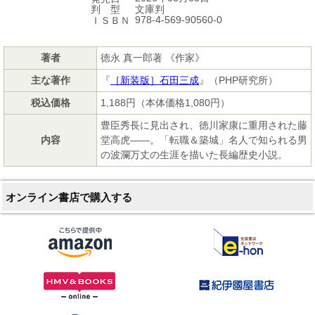
文庫判
判 型
978-4-569-90560-0
ＩＳＢＮ
著者
徳永 真一郎著 《作家》
主な著作
『
［新装版］石田三成
』（PHP研究所）
税込価格
1,188円（本体価格1,080円）
豊臣秀長に見出され、徳川家康に重用された藤
内容
堂高虎――。「転職＆築城」名人で知られる男
の波瀾万丈の生涯を描いた長編歴史小説。
オンライン書店で購入する