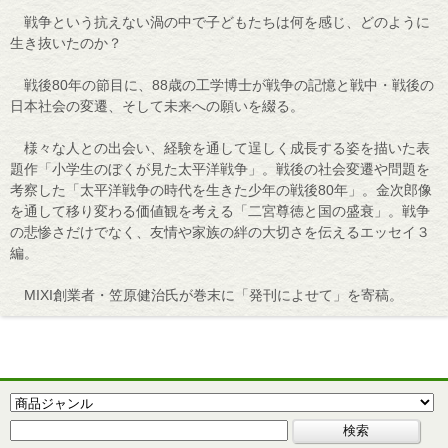
戦争という抗えない渦の中で子どもたちは何を感じ、どのように
生き抜いたのか？
戦後80年の節目に、88歳の工学博士が戦争の記憶と戦中・戦後の
日本社会の変遷、そして未来への願いを綴る。
様々な人との出会い、経験を通して逞しく成長する姿を描いた表
題作「小学生のぼくが見た太平洋戦争」。戦後の社会変遷や問題を
考察した「太平洋戦争の時代を生きた少年の戦後80年」。金次郎像
を通して移り変わる価値観を考える「二宮尊徳と国の盛衰」。戦争
の悲惨さだけでなく、友情や家族の絆の大切さを伝えるエッセイ３
編。
MIXI創業者・笠原健治氏が巻末に「発刊によせて」を寄稿。