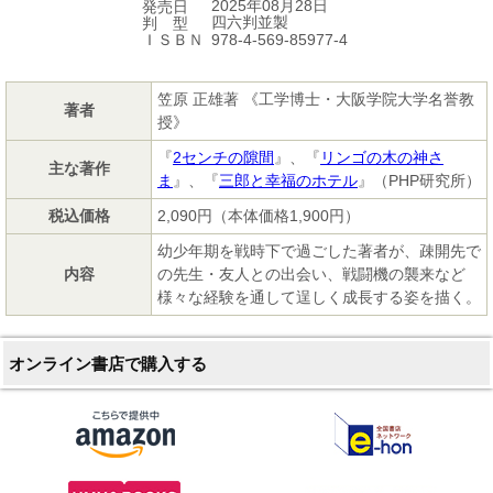
2025年08月28日
発売日
四六判並製
判 型
978-4-569-85977-4
ＩＳＢＮ
笠原 正雄著 《工学博士・大阪学院大学名誉教
著者
授》
『
2センチの隙間
』、『
リンゴの木の神さ
主な著作
ま
』、『
三郎と幸福のホテル
』（PHP研究所）
税込価格
2,090円（本体価格1,900円）
幼少年期を戦時下で過ごした著者が、疎開先で
内容
の先生・友人との出会い、戦闘機の襲来など
様々な経験を通して逞しく成長する姿を描く。
オンライン書店で購入する