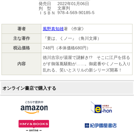
2022年01月06日
発売日
文庫判
判 型
978-4-569-90185-5
ＩＳＢＮ
著者
風野真知雄
著 《作家》
主な著作
『妻は、くノ一』（角川文庫）
税込価格
748円（本体価格680円）
徳川吉宗が湯屋で謎解き!? そこに江戸を揺る
内容
がす御落胤騒動が……。御庭番やくノ一も入り
乱れる、笑いとスリルの新シリーズ開幕！
オンライン書店で購入する