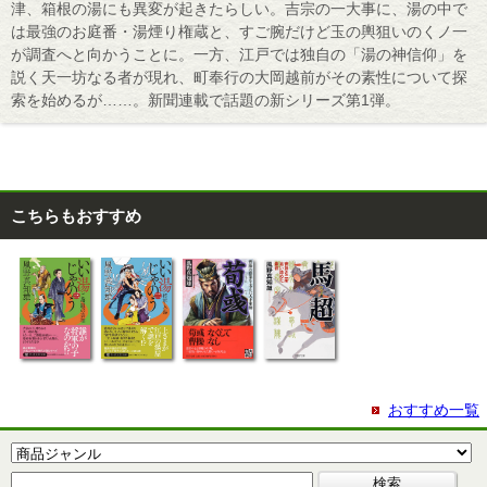
津、箱根の湯にも異変が起きたらしい。吉宗の一大事に、湯の中で
は最強のお庭番・湯煙り権蔵と、すご腕だけど玉の輿狙いのくノ一
が調査へと向かうことに。一方、江戸では独自の「湯の神信仰」を
説く天一坊なる者が現れ、町奉行の大岡越前がその素性について探
索を始めるが……。新聞連載で話題の新シリーズ第1弾。
こちらもおすすめ
おすすめ一覧