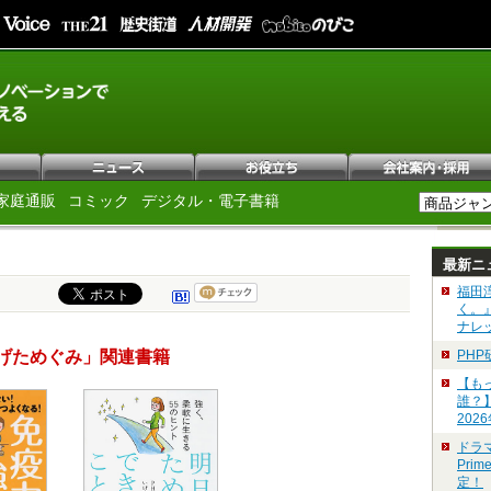
家庭通販
コミック
デジタル・電子書籍
最新ニ
福田
く。
ナレ
げためぐみ」関連書籍
PH
【も
誰？
202
ドラ
Pri
定！