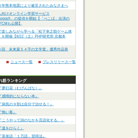
８年熊本地震により被災されたみなさまへ
人向けオンライン学習サービス
ztopia®」の提供を開始【「ぺこぱ」出演の
ブCMも公開】
で楽しみながら学べる「松下幸之助ゲーム体
を開催【8/22（土）PHP研究所 京都本
４回 未来屋５４字の文学賞」優秀作品発
ニュース一覧
プレスリリース一覧
れ筋ランキング
『夢幻花（むげんばな）』
『感情的にならない本』
『病気の９割は自分で治せる！』
『怖い客』
『こうやって頭のなかを言語化する。』
『道をひらく』
『英単語「１万語」習得法』