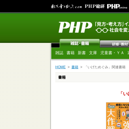
雑誌
書籍
新書
文庫
児童書・ＹＡ
HOME
書籍
「いげためぐみ」関連書籍
書籍
「い