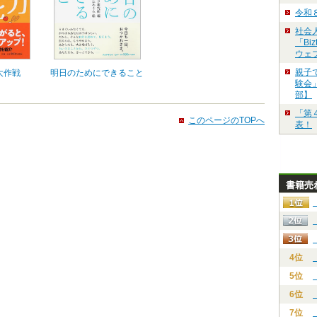
令和
社会
「Bi
ウェ
親子
大作戦
明日のためにできること
験会」
部】
「第
このページのTOPへ
表！
書籍売
4位
5位
6位
7位