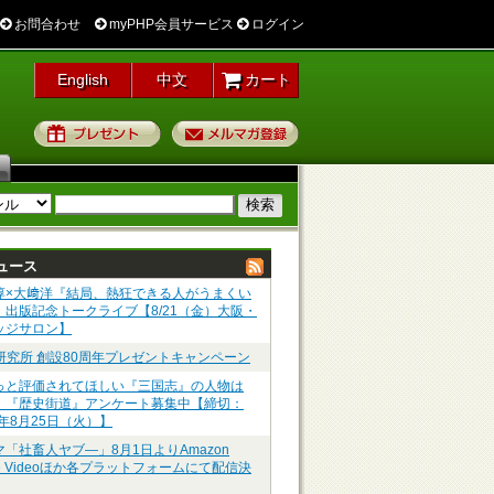
お問合わせ
myPHP会員サービス
ログイン
English
中文
カート
プレゼント
メルマガ登録
ュース
淳×大﨑洋『結局、熱狂できる人がうまくい
』出版記念トークライブ【8/21（金）大阪・
ッジサロン】
P研究所 創設80周年プレゼントキャンペーン
っと評価されてほしい『三国志』の人物は
】『歴史街道』アンケート募集中【締切：
6年8月25日（火）】
マ「社畜人ヤブ―」8月1日よりAmazon
me Videoほか各プラットフォームにて配信決