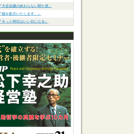
『大谷吉継の終わらない関ケ原』
『猫を処方いたします。』
『きっと明日はいい日になる』