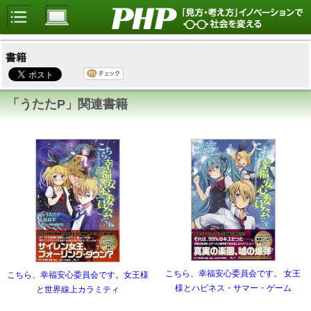
書籍
「うたたP」関連書籍
こちら、幸福安心委員会です。 女王
こちら、幸福安心委員会です。女王様
様とハピネス・サマー・ゲーム
と世界線上カラミティ