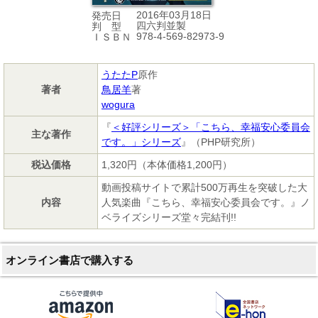
2016年03月18日
発売日
四六判並製
判 型
978-4-569-82973-9
ＩＳＢＮ
うたたP
原作
著者
鳥居羊
著
wogura
『
＜好評シリーズ＞「こちら、幸福安心委員会
主な著作
です。」シリーズ
』（PHP研究所）
税込価格
1,320円（本体価格1,200円）
動画投稿サイトで累計500万再生を突破した大
内容
人気楽曲『こちら、幸福安心委員会です。』ノ
ベライズシリーズ堂々完結刊!!
オンライン書店で購入する