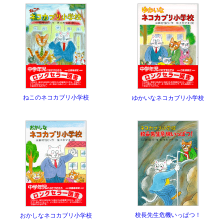
ねこのネコカブリ小学校
ゆかいなネコカブリ小学校
校長先生危機いっぱつ！
おかしなネコカブリ小学校