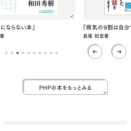
らない本』
『病気の９割は自分で治せ
長尾 和宏著
PHPの本をもっとみる