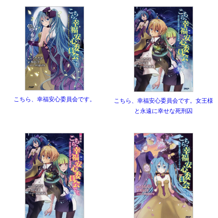
こちら、幸福安心委員会です。
こちら、幸福安心委員会です。女王様
と永遠に幸せな死刑囚