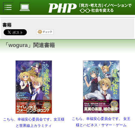
書籍
「wogura」関連書籍
こちら、幸福安心委員会です。 女王
こちら、幸福安心委員会です。女王様
様とハピネス・サマー・ゲーム
と世界線上カラミティ